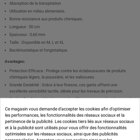
Absorption de la transpiration
Utilisation en milieu alimentaire.
Bonne résistance aux produits chimiques.
Longueur : 30 cm.
Epaisseur : 0,60 mm.
Taille : Disponible en M, L et XL
Bactériostatique et fongistatique.
Avantages:
Protection Efficace : Protège contre les éclaboussures de produits
chimiques légers, la poussière, et les salissures.
Grande Dextérité : Grâce à leur finesse, ces gants offrent une
excellente sensibilité tactile, idéale pour les travaux de précision.
Confort Supérieur : Matériau souple, offrant une sensation de seconde
peau, permettant de travailler confortablement même sur de longues
Ce magasin vous demande d'accepter les cookies afin d'optimiser
périodes.
les performances, les fonctionnalités des réseaux sociaux et la
Utilisation Polyvalente : Convient pour diverses applications,
pertinence de la publicité. Les cookies tiers liés aux réseaux sociaux
notamment dans l'industrie des matériaux composites, la peinture, la
et à la publicité sont utilisés pour vous offrir des fonctionnalités
manipulation de résines et d'autres substances liquides.
optimisées sur les réseaux sociaux, ainsi que des publicités
Facilité d’Utilisation : Gants ambidextres et faciles à enfiler.