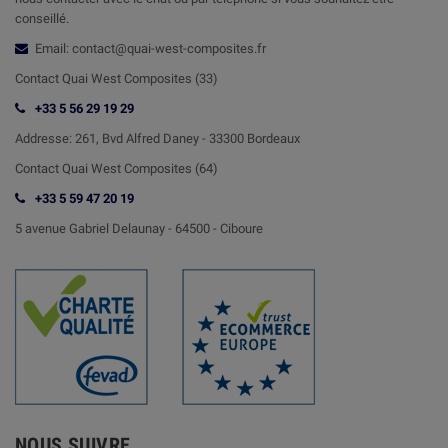
conseillé.
Email: contact@quai-west-composites.fr
Contact Quai West Composites (33)
+33 5 56 29 19 29
Addresse:
261, Bvd Alfred Daney - 33300 Bordeaux
Contact
Quai West Composites (64)
+33 5 59 47 20 19
5 avenue Gabriel Delaunay -
64500 - Ciboure
NOUS SUIVRE