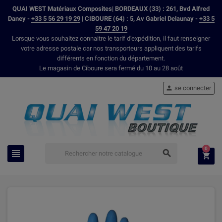
QUAI WEST Matériaux Composites| BORDEAUX (33) : 261, Bvd Alfred
Daney -
+33 5 56 29 19 29
| CIBOURE (64) : 5, Av Gabriel Delaunay -
+33 5
59 47 20 19
Lorsque vous souhaitez connaitre le tarif d'expédition, il faut renseigner
votre adresse postale car nos transporteurs appliquent des tarifs
différents en fonction du département.
Le magasin de Ciboure sera fermé du 10 au 28 août
se connecter

0


