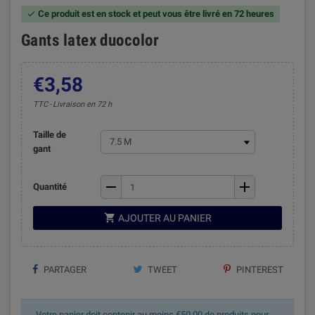
Ce produit est en stock et peut vous être livré en 72 heures

Gants latex duocolor
€3,58
TTC
Livraison en 72 h
Taille de
gant
remove
add
Quantité

AJOUTER AU PANIER
PARTAGER
TWEET
PINTEREST
Votre panier doit contenir au moins €50,00 de produits pour