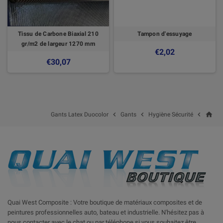
Tissu de Carbone Biaxial 210
Tampon d'essuyage
gr/m2 de largeur 1270 mm
€2,02
€30,07
home



Gants Latex Duocolor
Gants
Hygiène Sécurité
Quai West Composite : Votre boutique de matériaux composites et de
peintures professionnelles auto, bateau et industrielle. N'hésitez pas à
nous contacter avec le chat ou par téléphone si vous souhaitez être