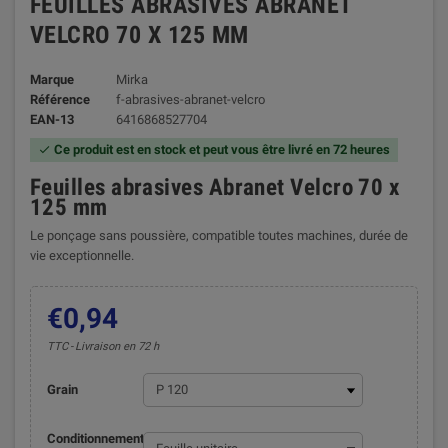
FEUILLES ABRASIVES ABRANET
VELCRO 70 X 125 MM
Marque
Mirka
Référence
f-abrasives-abranet-velcro
EAN-13
6416868527704
Ce produit est en stock et peut vous être livré en 72 heures

Feuilles abrasives Abranet Velcro 70 x
125 mm
Le ponçage sans poussière, compatible toutes machines, durée de
vie exceptionnelle.
€0,94
TTC
Livraison en 72 h
Grain
Conditionnement