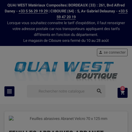
QUAI WEST Matériaux Composites| BORDEAUX (33) : 261, Bvd Alfred
Daney -
+33 5 56 29 19 29
| CIBOURE (64) : 5, Av Gabriel Delaunay -
+33 5
59 47 20 19
Lorsque vous souhaitez connaitre le tarif d'expédition, il faut renseigner
votre adresse postale car nos transporteurs appliquent des tarifs
différents en fonction du département.
Le magasin de Ciboure sera fermé du 10 au 28 août
se connecter

0


