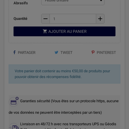
Abrasifs
remove
add
Quantité

AJOUTER AU PANIER
PARTAGER
TWEET
PINTEREST
Votre panier doit contenir au moins €50,00 de produits pour
pouvoir obtenir des récompenses fidélité.
Garanties sécurité (Vous êtes sur un protocole https, aucune
de vos données ne peuvent être interceptées par un tiers)
Livraison en 48/72 h avec nos transporteurs UPS ou Géodis