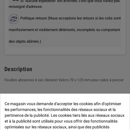
Si "Aucune expédition" est affichée, c'est que vous n'avez pas
renseigné d'adresse.
Politique retours (Nous acceptons les retours si les colis sont
manifestement et visiblement détériorés, incomplets ou comportant
des objets abîmés.)
Description
Feuilles abrasives à sec Abranet Velcro 70 x 125 mm pour cales à poncer
Avis (0)
Ce magasin vous demande d'accepter les cookies afin d'optimiser
Avis (0) -

les performances, les fonctionnalités des réseaux sociaux et la
pertinence de la publicité. Les cookies tiers liés aux réseaux sociaux
Modération des avis
et à la publicité sont utilisés pour vous offrir des fonctionnalités

optimisées sur les réseaux sociaux, ainsi que des publicités