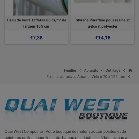
Tissu de verre Taffetas 86 gr/m² de
Styrène Paraffiné pour résine et
largeur 105 cm
gelcoat polyester
€7,38
€14,18
home



Feuilles
Abrasifs
Outillage

Feuilles abrasives Abranet Velcro 70 x 125 mm
Quai West Composite : Votre boutique de matériaux composites et de
peintures professionnelles auto, bateau et industrielle. N'hésitez pas à