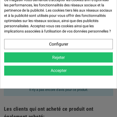

Pinceaux pour application vernis et laque
les performances, les fonctionnalités des réseaux sociaux et la
pertinence de la publicité. Les cookies tiers liés aux réseaux sociaux
et à la publicité sont utilisés pour vous offrir des fonctionnalités
Avis (0)
optimisées sur les réseaux sociaux, ainsi que des publicités
personnalisées. Acceptez-vous ces cookies ainsi que les
Avis (0) -

implications associées à l'utilisation de vos données personnelles ?
Modération des avis

Configurer
Rejeter

NOTER LE PRODUIT
Accepter
Politique de traitement des avis
produits
Il n'y a pas encore d'avis pour ce produit.
Les clients qui ont acheté ce produit ont
également acheté: