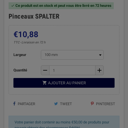
Ce produit est en stock et peut vous être livré en 72 heures

Pinceaux SPALTER
€10,88
TTC
Livraison en 72 h
Largeur
remove
add
Quantité

AJOUTER AU PANIER
PARTAGER
TWEET
PINTEREST
Votre panier doit contenir au moins €50,00 de produits pour
pouvoir obtenir des récompenses fidélité.