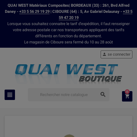
QUAI WEST Matériaux Composites| BORDEAUX (33) : 261, Bvd Alfred
Daney -
+33 5 56 29 19 29
| CIBOURE (64) : 5, Av Gabriel Delaunay -
+33 5
59 47 20 19
Lorsque vous souhaitez connaitre le tarif d'expédition, il faut renseigner
votre adresse postale car nos transporteurs appliquent des tarifs
différents en fonction du département.
Le magasin de Ciboure sera fermé du 10 au 28 août
se connecter

0


