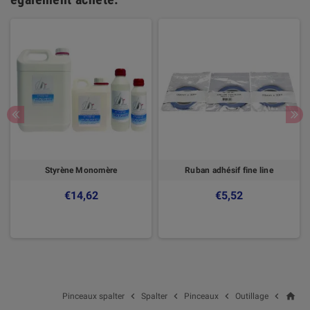
Styrène Monomère
Ruban adhésif fine line
€14,62
€5,52
home




Pinceaux spalter
Spalter
Pinceaux
Outillage