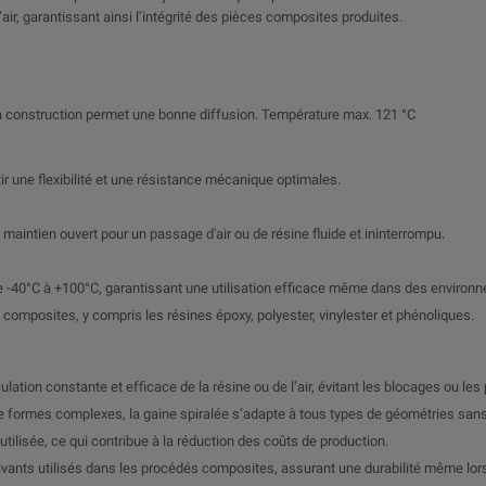
air, garantissant ainsi l’intégrité des pièces composites produites.
a construction permet une bonne diffusion. Température max. 121 °C
r une flexibilité et une résistance mécanique optimales.
maintien ouvert pour un passage d'air ou de résine fluide et ininterrompu.
e -40°C à +100°C, garantissant une utilisation efficace même dans des environ
 composites, y compris les résines époxy, polyester, vinylester et phénoliques.
lation constante et efficace de la résine ou de l’air, évitant les blocages ou le
ur de formes complexes, la gaine spiralée s’adapte à tous types de géométries sans
éutilisée, ce qui contribue à la réduction des coûts de production.
lvants utilisés dans les procédés composites, assurant une durabilité même lors