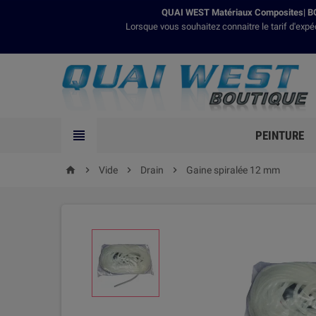
QUAI WEST Matériaux Composites| BO
Lorsque vous souhaitez connaitre le tarif d'expé

PEINTURE

Vide

Drain

Gaine spiralée 12 mm
home