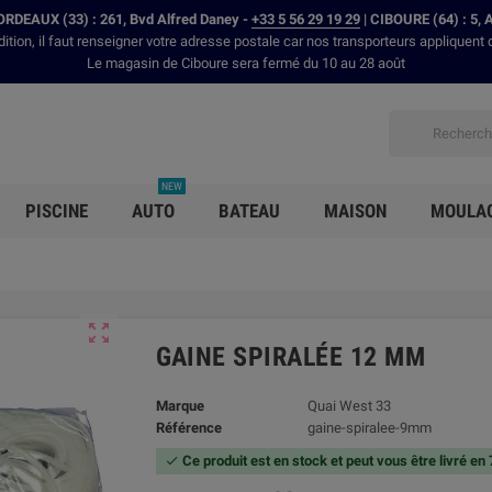
RDEAUX (33) : 261, Bvd Alfred Daney -
+33 5 56 29 19 29
| CIBOURE (64) : 5, 
dition, il faut renseigner votre adresse postale car nos transporteurs appliquent 
Le magasin de Ciboure sera fermé du 10 au 28 août
NEW
PISCINE
AUTO
BATEAU
MAISON
MOULA

GAINE SPIRALÉE 12 MM
Marque
Quai West 33
Référence
gaine-spiralee-9mm
Ce produit est en stock et peut vous être livré en
