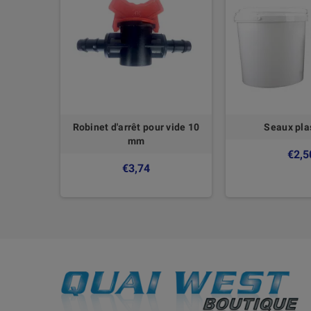
150 mm
Robinet d'arrêt pour vide 10
Seaux pla
mm
€2,5
€3,74