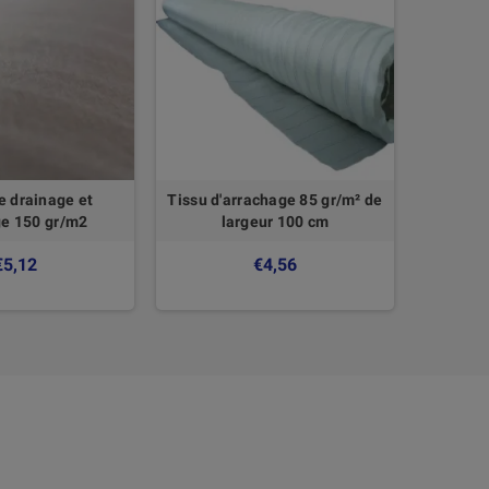
e drainage et
Tissu d'arrachage 85 gr/m² de
Plaqu
e 150 gr/m2
largeur 100 cm
€5,12
€4,56