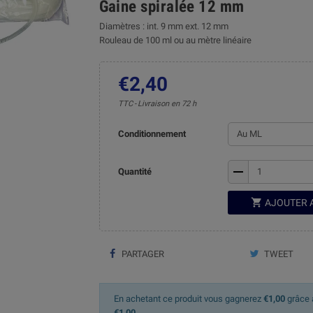
Gaine spiralée 12 mm
Diamètres : int. 9 mm ext. 12 mm
Rouleau de 100 ml ou au mètre linéaire
€2,40
TTC
Livraison en 72 h
Conditionnement
remove
Quantité

AJOUTER 
PARTAGER
TWEET
En achetant ce produit vous gagnerez
€1,00
grâce à
€1,00
.