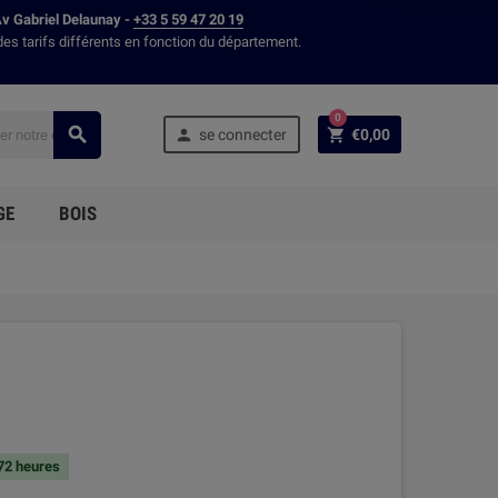
Av Gabriel Delaunay -
+33 5 59 47 20 19
des tarifs différents en fonction du département.
0



se connecter
€0,00
GE
BOIS
 72 heures