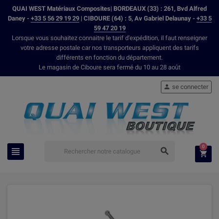
QUAI WEST Matériaux Composites| BORDEAUX (33) : 261, Bvd Alfred
Daney -
+33 5 56 29 19 29
| CIBOURE (64) : 5, Av Gabriel Delaunay -
+33 5
59 47 20 19
Lorsque vous souhaitez connaitre le tarif d'expédition, il faut renseigner
votre adresse postale car nos transporteurs appliquent des tarifs
différents en fonction du département.
Le magasin de Ciboure sera fermé du 10 au 28 août
se connecter

0


