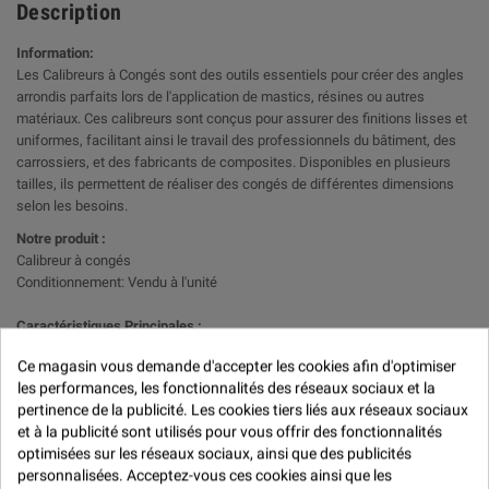
Description
Information:
Les Calibreurs à Congés sont des outils essentiels pour créer des angles
arrondis parfaits lors de l'application de mastics, résines ou autres
matériaux. Ces calibreurs sont conçus pour assurer des finitions lisses et
uniformes, facilitant ainsi le travail des professionnels du bâtiment, des
carrossiers, et des fabricants de composites. Disponibles en plusieurs
tailles, ils permettent de réaliser des congés de différentes dimensions
selon les besoins.
Notre produit :
Calibreur à congés
Conditionnement: Vendu à l'unité
Caractéristiques Principales :
Matériau : Laiton et nickel
Ce magasin vous demande d'accepter les cookies afin d'optimiser
Tailles Disponibles : 6 & 9, 12 & 16, 19 & 25 mm
les performances, les fonctionnalités des réseaux sociaux et la
pertinence de la publicité. Les cookies tiers liés aux réseaux sociaux
Utilisation : Compatible avec différents types de matériaux (mastic,
et à la publicité sont utilisés pour vous offrir des fonctionnalités
résine, etc.)
optimisées sur les réseaux sociaux, ainsi que des publicités
Avantages :
personnalisées. Acceptez-vous ces cookies ainsi que les