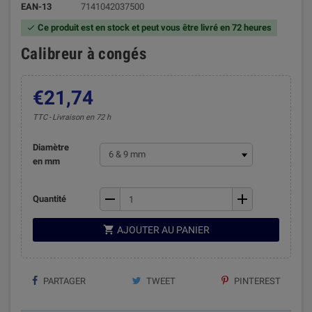
EAN-13
7141042037500
Ce produit est en stock et peut vous être livré en 72 heures

Calibreur à congés
€21,74
TTC
Livraison en 72 h
Diamètre
en mm
remove
add
Quantité

AJOUTER AU PANIER
PARTAGER
TWEET
PINTEREST