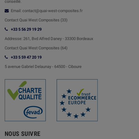
conseillé.
Email: contact@quai-west-composites.fr
Contact Quai West Composites (33)
+33 5 56 29 19 29
Addresse:
261, Bvd Alfred Daney - 33300 Bordeaux
Contact
Quai West Composites (64)
+33 5 59 47 20 19
5 avenue Gabriel Delaunay -
64500 - Ciboure
NOUS SUIVRE