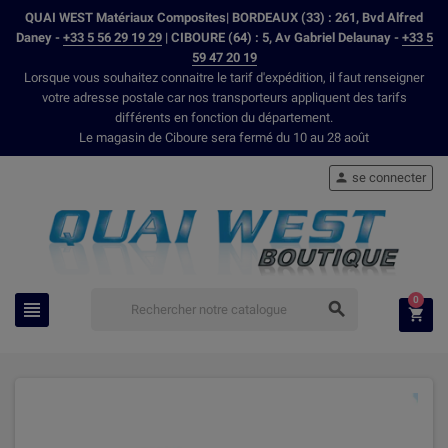
QUAI WEST Matériaux Composites| BORDEAUX (33) : 261, Bvd Alfred
Daney -
+33 5 56 29 19 29
| CIBOURE (64) : 5, Av Gabriel Delaunay -
+33 5
59 47 20 19
Lorsque vous souhaitez connaitre le tarif d'expédition, il faut renseigner
votre adresse postale car nos transporteurs appliquent des tarifs
différents en fonction du département.
Le magasin de Ciboure sera fermé du 10 au 28 août
se connecter

0


