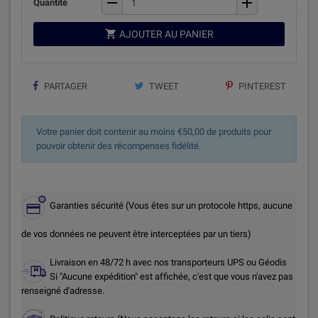
remove
add
Quantité

AJOUTER AU PANIER
PARTAGER
TWEET
PINTEREST
Votre panier doit contenir au moins €50,00 de produits pour
pouvoir obtenir des récompenses fidélité.
Garanties sécurité (Vous êtes sur un protocole https, aucune
de vos données ne peuvent être interceptées par un tiers)
Livraison en 48/72 h avec nos transporteurs UPS ou Géodis
Si "Aucune expédition" est affichée, c'est que vous n'avez pas
renseigné d'adresse.