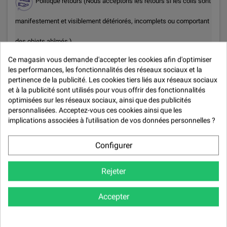

Politique retours (Nous acceptons les retours si les colis sont
manifestement et visiblement détériorés, incomplets ou comportant
des objets abîmés.)
Ce magasin vous demande d'accepter les cookies afin d'optimiser
les performances, les fonctionnalités des réseaux sociaux et la
pertinence de la publicité. Les cookies tiers liés aux réseaux sociaux
Description
et à la publicité sont utilisés pour vous offrir des fonctionnalités
optimisées sur les réseaux sociaux, ainsi que des publicités
Disques abrasifs Q.SIVER Velcro diamètre 125 mm
8 + 1 trous
personnalisées. Acceptez-vous ces cookies ainsi que les
implications associées à l'utilisation de vos données personnelles ?
Bonne résistance à l'échauffement, Idéal pour le ponçage des vernis,
laques, métaux et pour la finition
Configurer
Avis (0)
Rejeter
Avis (0) -

Modération des avis
Accepter
