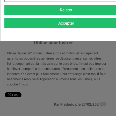
Rejeter

Accepter





Utilisé pour lustrer
Utilisé depuis 2014 pour lustrer autos et motos, effet déperlant
garanti, les poussières générées se déposant aussi sur les vitres,
l'effet déperlant est là, très utile sur le pare brise. Il n'est pas trop dur
à enlever, comparé à certains autres démoulants. Les salissures et
insectes s'enlèvent plus facilement. Pour cet usage c'est top. Il faut
néanmoins renouveler l'opération au moins tous les 6 mois, ou 1
couche / mois

Par Frederic r. le 27/02/2024