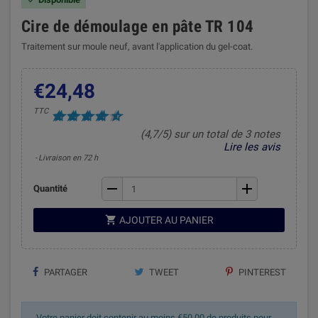
Cire de démoulage en pâte TR 104
Traitement sur moule neuf, avant l'application du gel-coat.
€24,48
TTC
(4,7/5) sur un total de 3 notes
Lire les avis
Livraison en 72 h
remove
add
Quantité

AJOUTER AU PANIER
PARTAGER
TWEET
PINTEREST
Votre panier doit contenir au moins €50,00 de produits pour