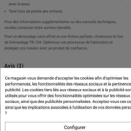
avec la peau.
Tenir hors de portée des enfants
Pour des informations supplémentaires ou des conseils techniques,
veuillez contacter notre service clientèle.
Pour un démoulage sans effort et une finition parfaite, choisissez la Cire
de Démoulage TR-104. Optimisez vos processus de fabrication et
protégez vos moules avec un produit de confiance.
Avis (3)
Avis (3) - Modération

Ce magasin vous demande d'accepter les cookies afin d'optimiser les
des avis

performances, les fonctionnalités des réseaux sociaux et la pertinence
publicité. Les cookies tiers liés aux réseaux sociaux et à la publicité so
utilisés pour vous offrir des fonctionnalités optimisées sur les réseaux
sociaux, ainsi que des publicités personnalisées. Acceptez-vous ces c
ainsi que les implications associées à l'utilisation de vos données pers

NOTER LE PRODUIT
?
Politique de traitement des avis
produits
Configurer