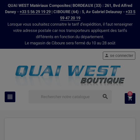
QUAI WEST Matériaux Composites| BORDEAUX (33) : 261, Bvd Alfred
Daney -
+33 5 56 29 19 29
| CIBOURE (64) : 5, Av Gabriel Delaunay -
+33 5
59 47 20 19
Lorsque vous souhaitez connaitre le tarif d'expédition, il faut renseigner
votre adresse postale car nos transporteurs appliquent des tarifs
différents en fonction du département.
Le magasin de Ciboure sera fermé du 10 au 28 août
se connecter

0


