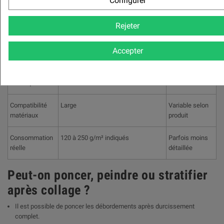
Configurer
Usage
Oui
Variable
composites
Rejeter
Collage
Oui, pour agencement et
Rarement
Accepter
nautique
assemblages non critiques
documenté
Assistance
Oui
Limitée
technique
Compatibilité
Large
Variable selon
matériaux
produit
Consommation
120 à 250 g/m² indiqués
Parfois moins
réelle
détaillée
Peut-on poncer, peindre ou stratifier
après collage ?
Il est possible de poncer les débordements après durcissement
complet.