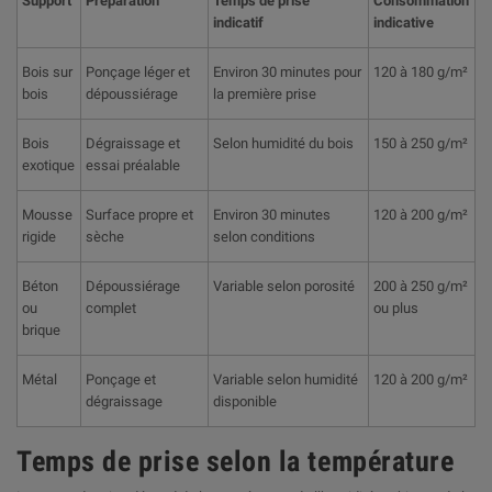
Support
Préparation
Temps de prise
Consommation
indicatif
indicative
Bois sur
Ponçage léger et
Environ 30 minutes pour
120 à 180 g/m²
bois
dépoussiérage
la première prise
Bois
Dégraissage et
Selon humidité du bois
150 à 250 g/m²
exotique
essai préalable
Mousse
Surface propre et
Environ 30 minutes
120 à 200 g/m²
rigide
sèche
selon conditions
Béton
Dépoussiérage
Variable selon porosité
200 à 250 g/m²
ou
complet
ou plus
brique
Métal
Ponçage et
Variable selon humidité
120 à 200 g/m²
dégraissage
disponible
Temps de prise selon la température