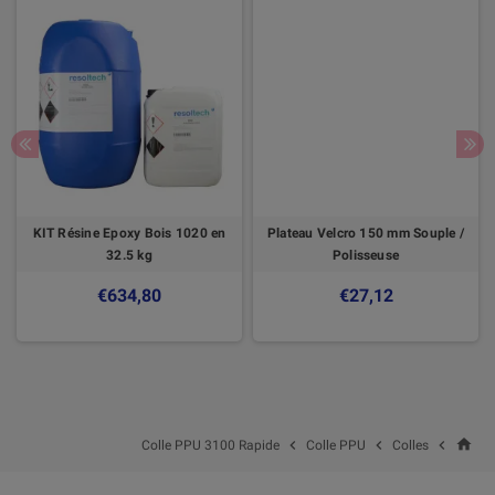
KIT Résine Epoxy Bois 1020 en
Plateau Velcro 150 mm Souple /
32.5 kg
Polisseuse
€634,80
€27,12
home



Colle PPU 3100 Rapide
Colle PPU
Colles