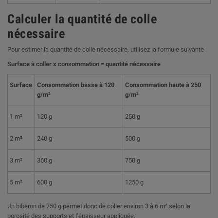
Calculer la quantité de colle
nécessaire
Pour estimer la quantité de colle nécessaire, utilisez la formule suivante :
Surface à coller x consommation = quantité nécessaire
Surface
Consommation basse à 120
Consommation haute à 250
g/m²
g/m²
1 m²
120 g
250 g
2 m²
240 g
500 g
3 m²
360 g
750 g
5 m²
600 g
1250 g
Un biberon de 750 g permet donc de coller environ 3 à 6 m² selon la
porosité des supports et l’épaisseur appliquée.