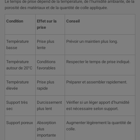
Le temps de prise dépend de la température, de l’humidité ambiante, de la
porosité des matériaux et de la quantité de colle appliquée.
Condition
Effet sur la
Conseil
prise
Température
Prise plus
Prévoir un maintien plus long.
basse
lente
Température
Conditions
Respecter le temps de prise indiqué.
autour de 20°C
favorables
Température
Prise plus
Préparer et assembler rapidement.
élevée
rapide
Support très
Durcissement
Vérifier si un léger apport d’humidité
sec
plus lent
est nécessaire selon support.
Support poreux
Absorption
Augmenter légèrement la quantité de
plus
colle.
importante