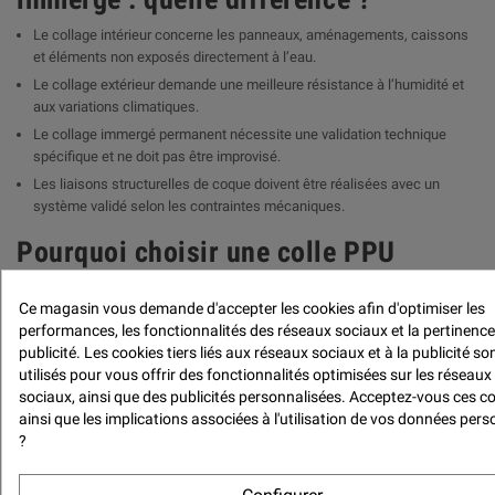
Le collage intérieur concerne les panneaux, aménagements, caissons
et éléments non exposés directement à l’eau.
Le collage extérieur demande une meilleure résistance à l’humidité et
aux variations climatiques.
Le collage immergé permanent nécessite une validation technique
spécifique et ne doit pas être improvisé.
Les liaisons structurelles de coque doivent être réalisées avec un
système validé selon les contraintes mécaniques.
Pourquoi choisir une colle PPU
technique plutôt qu’une colle grand
Ce magasin vous demande d'accepter les cookies afin d'optimiser les
public ?
performances, les fonctionnalités des réseaux sociaux et la pertinence
publicité. Les cookies tiers liés aux réseaux sociaux et à la publicité so
Critère
Colle technique Quai West
Colle grande
utilisés pour vous offrir des fonctionnalités optimisées sur les réseaux
surface
sociaux, ainsi que des publicités personnalisées. Acceptez-vous ces c
ainsi que les implications associées à l'utilisation de vos données pers
Volume
750 g
Généralement
?
inférieur