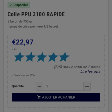
Disponible

Colle PPU 3100 RAPIDE
Biberon de 750 gr
(temps de prise première 1/2 heure)
€22,97
TTC
(5/5) sur un total de 2 notes
Lire les avis
Livraison en 72 h
remove
add
Quantité

AJOUTER AU PANIER