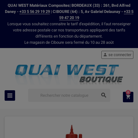
QUAI WEST Matériaux Composites| BORDEAUX (33) : 261, Bvd Alfred
Daney -
+33 5 56 29 19 29
| CIBOURE (64) : 5, Av Gabriel Delaunay -
+33 5
59 47 20 19
Lorsque vous souhaitez connaitre le tarif d'expédition, il faut renseigner
votre adresse postale car nos transporteurs appliquent des tarifs
différents en fonction du département.
Le magasin de Ciboure sera fermé du 10 au 28 août
se connecter

0


