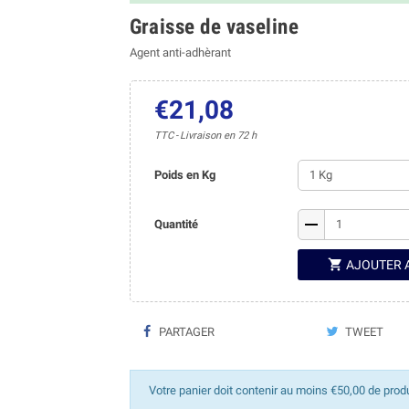
Graisse de vaseline
Agent anti-adhèrant
€21,08
TTC
Livraison en 72 h
Poids en Kg
remove
Quantité

AJOUTER 
PARTAGER
TWEET
Votre panier doit contenir au moins €50,00 de prod