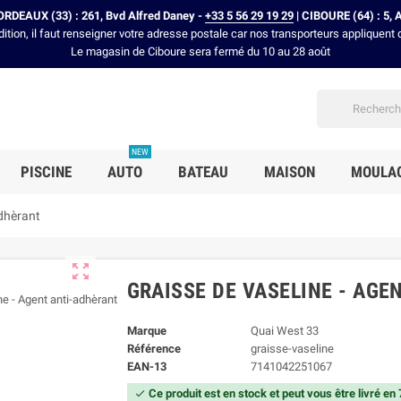
RDEAUX (33) : 261, Bvd Alfred Daney -
+33 5 56 29 19 29
| CIBOURE (64) : 5, 
dition, il faut renseigner votre adresse postale car nos transporteurs appliquent 
Le magasin de Ciboure sera fermé du 10 au 28 août
NEW
PISCINE
AUTO
BATEAU
MAISON
MOULA
adhèrant

GRAISSE DE VASELINE - AG
Marque
Quai West 33
Référence
graisse-vaseline
EAN-13
7141042251067
Ce produit est en stock et peut vous être livré en
