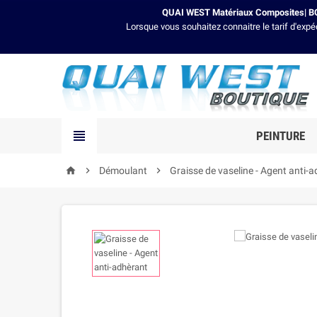
QUAI WEST Matériaux Composites| BO
Lorsque vous souhaitez connaitre le tarif d'expé

PEINTURE

Démoulant

Graisse de vaseline - Agent anti-
home