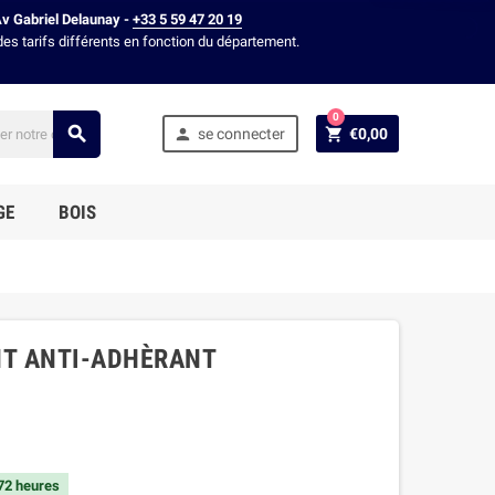
Av Gabriel Delaunay -
+33 5 59 47 20 19
des tarifs différents en fonction du département.
0



se connecter
€0,00
GE
BOIS
ENT ANTI-ADHÈRANT
 72 heures