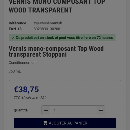
VERNIS MONO COMPOSANT TOP
WOOD TRANSPARENT
Référence
top-wood-varnish
EAN-13
8023890130208
Ce produit est en stock et peut vous être livré en 72 heures

Vernis mono-composant Top Wood
transparent Stoppani
Conditionnement :
750 mL
€38,75
TTC
Livraison en 72 h
remove
add
Quantité

AJOUTER AU PANIER