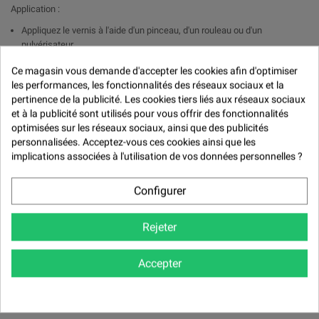

Application :
Appliquez le vernis à l'aide d'un pinceau, d'un rouleau ou d'un
pulvérisateur.
Travaillez en couches fines et uniformes pour éviter les coulures.
Ce magasin vous demande d'accepter les cookies afin d'optimiser
Laissez sécher 2-4 heures entre chaque couche.
les performances, les fonctionnalités des réseaux sociaux et la
pertinence de la publicité. Les cookies tiers liés aux réseaux sociaux
Finition :
et à la publicité sont utilisés pour vous offrir des fonctionnalités
optimisées sur les réseaux sociaux, ainsi que des publicités
Poncez légèrement entre les couches pour une finition lisse.
personnalisées. Acceptez-vous ces cookies ainsi que les
Appliquez au moins 2 à 3 couches pour une protection optimale
implications associées à l'utilisation de vos données personnelles ?
Questions Fréquemment Posées (FAQ) :
Combien de couches sont recommandées pour une protection optimale ?
Configurer
Il est recommandé d'appliquer au moins 2 à 3 couches pour une
protection maximale et une finition uniforme.
Rejeter
Puis-je utiliser ce vernis à l'intérieur ?
Accepter
Oui, bien que ce vernis soit formulé pour les environnements extérieurs,
il peut également être utilisé à l'intérieur.
Comment dois-je préparer le bois avant l'application ?