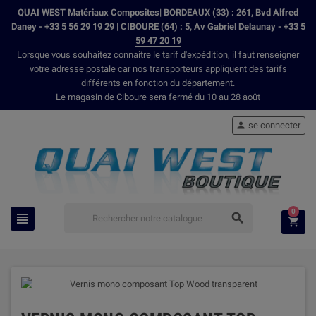
QUAI WEST Matériaux Composites| BORDEAUX (33) : 261, Bvd Alfred
Daney -
+33 5 56 29 19 29
| CIBOURE (64) : 5, Av Gabriel Delaunay -
+33 5
59 47 20 19
Lorsque vous souhaitez connaitre le tarif d'expédition, il faut renseigner
votre adresse postale car nos transporteurs appliquent des tarifs
différents en fonction du département.
Le magasin de Ciboure sera fermé du 10 au 28 août
se connecter

0


