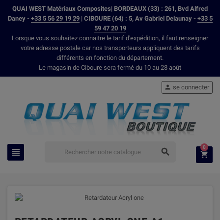
QUAI WEST Matériaux Composites| BORDEAUX (33) : 261, Bvd Alfred
Daney -
+33 5 56 29 19 29
| CIBOURE (64) : 5, Av Gabriel Delaunay -
+33 5
59 47 20 19
Lorsque vous souhaitez connaitre le tarif d'expédition, il faut renseigner
votre adresse postale car nos transporteurs appliquent des tarifs
différents en fonction du département.
Le magasin de Ciboure sera fermé du 10 au 28 août
se connecter

0


