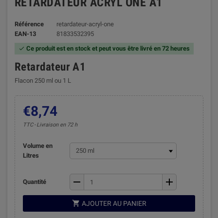
RETARDATEUR ACRYL ONE A1
Référence
retardateur-acryl-one
EAN-13
81833532395
Ce produit est en stock et peut vous être livré en 72 heures

Retardateur A1
Flacon 250 ml ou 1 L
€8,74
TTC
Livraison en 72 h
Volume en
Litres
remove
add
Quantité

AJOUTER AU PANIER