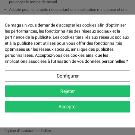

prolonger le temps de travail.
Adapté pour les projets nécessitant une application minutieuse et une
finition de haute qualité.
Idéal pour les travaux de peinture artistique, les revêtements de
Ce magasin vous demande d'accepter les cookies afin d'optimiser
meubles et les projets artisanaux nécessitant une manipulation
les performances, les fonctionnalités des réseaux sociaux et la
précise.
pertinence de la publicité. Les cookies tiers liés aux réseaux sociaux
et à la publicité sont utilisés pour vous offrir des fonctionnalités
Mode d'emploi:
optimisées sur les réseaux sociaux, ainsi que des publicités
personnalisées. Acceptez-vous ces cookies ainsi que les
Mélanger le Retardateur Acryl One avec la résine acrylique selon les
implications associées à l'utilisation de vos données personnelles ?
proportions recommandées.
Appliquer le mélange sur la surface à l'aide d'un pinceau, d'un rouleau
ou d'un pistolet à peinture, en travaillant de manière uniforme.
Configurer
Contrôler le temps de travail en ajustant la quantité de retardateur
ajoutée au mélange, selon les besoins spécifiques du projet.
Rejeter
Laisser sécher complètement selon les conditions ambiantes et les
spécifications du produit.
Accepter
Suivre les instructions spécifiques du fabricant de la résine acrylique
concernant l'utilisation et le dosage du retardateur. Pour des informations
supplémentaires ou des conseils techniques, veuillez contacter notre
équipe d'assistance dédiée.