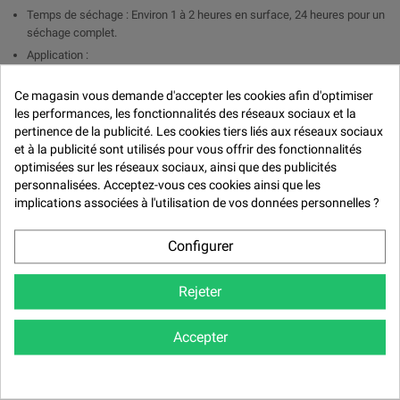

Temps de séchage : Environ 1 à 2 heures en surface, 24 heures pour un
séchage complet.
Application :
PISTOLET : Ajouter 1 part de durcisseur pour 2 parts de peinture et
Ce magasin vous demande d'accepter les cookies afin d'optimiser
de 5 à 10 % de diluant.
les performances, les fonctionnalités des réseaux sociaux et la
PINCEAUX : Ajouter 1 part de durcisseur pour 2 parts de peinture
pertinence de la publicité. Les cookies tiers liés aux réseaux sociaux
et à la publicité sont utilisés pour vous offrir des fonctionnalités
Rendement : 6 m2 au litre de peinture
optimisées sur les réseaux sociaux, ainsi que des publicités
personnalisées. Acceptez-vous ces cookies ainsi que les
Avantages:
implications associées à l'utilisation de vos données personnelles ?
Brillance durable : La finition brillant direct assure un éclat profond et
résistant sans nécessiter de couche de vernis.
Configurer
Résistance élevée : Formule résistante aux intempéries, aux UV, aux
produits chimiques et aux rayures.
Rejeter
Application uniforme : Bonne fluidité pour une application homogène et
un rendu professionnel.
Temps de séchage rapide : Assure une efficacité optimale pour les
Accepter
travaux nécessitant un séchage rapide.
Applications :