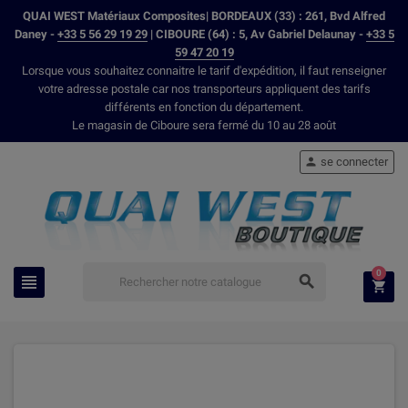
QUAI WEST Matériaux Composites| BORDEAUX (33) : 261, Bvd Alfred
Daney -
+33 5 56 29 19 29
| CIBOURE (64) : 5, Av Gabriel Delaunay -
+33 5
59 47 20 19
Lorsque vous souhaitez connaitre le tarif d'expédition, il faut renseigner
votre adresse postale car nos transporteurs appliquent des tarifs
différents en fonction du département.
Le magasin de Ciboure sera fermé du 10 au 28 août
se connecter

0


