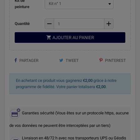
Kit de
peinture
remove
add
Quantité

AJOUTER AU PANIER
PARTAGER
TWEET
PINTEREST
En achetant ce produit vous gagnerez
€2,00
grâce à notre
programme de fidélité. Votre panier totalisera
€2,00
.
Garanties sécurité (Vous êtes sur un protocole https, aucune
de vos données ne peuvent être interceptées par un tiers)
Livraison en 48/72 h avec nos transporteurs UPS ou Géodis