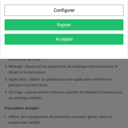
Peinture automobile : Idéal pour les carrosseries de véhicules, offrant
une finition esthétique et résistante.
Configurer
Industrie : Convient pour les équipements et machines nécessitant une
protection durable et une finition soignée.
Rejeter
Réparations et rénovations : Parfait pour les retouches et le
reconditionnement de pièces métalliques.
Accepter
Conseils d'utilisation :
Préparation de la surface : Dégraisser et poncer pour garantir une
adhérence optimale.
Mélange : Respecter les proportions de mélange entre la peinture, le
diluant et le durcisseur.
Application : Utiliser un pistolet pour une application uniforme en
plusieurs couches fines.
Séchage : Laisser sécher entre les couches et attendre 24 heures pour
un séchage complet.
Précautions d'emploi :
Utiliser des équipements de protection (masque, gants) dans un
espace bien ventilé.