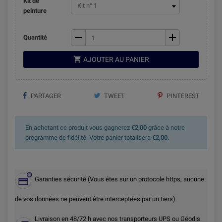
Kit de
peinture
remove
add
Quantité

AJOUTER AU PANIER
PARTAGER
TWEET
PINTEREST
En achetant ce produit vous gagnerez
€2,00
grâce à notre
programme de fidélité. Votre panier totalisera
€2,00
.
Garanties sécurité (Vous êtes sur un protocole https, aucune
de vos données ne peuvent être interceptées par un tiers)
Livraison en 48/72 h avec nos transporteurs UPS ou Géodis