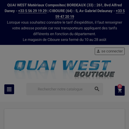
QUAI WEST Matériaux Composites| BORDEAUX (33) : 261, Bvd Alfred
Daney -
+33 5 56 29 19 29
| CIBOURE (64) : 5, Av Gabriel Delaunay -
+33 5
59 47 20 19
Lorsque vous souhaitez connaitre le tarif d'expédition, il faut renseigner
votre adresse postale car nos transporteurs appliquent des tarifs
différents en fonction du département.
Le magasin de Ciboure sera fermé du 10 au 28 août
se connecter

0


