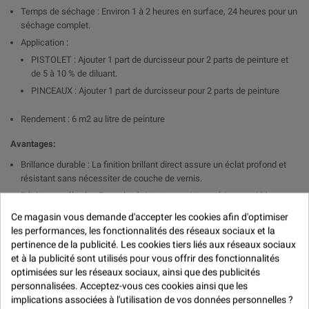

Temps de séchage : Environ 1 à 2 heures en surface, 24 heures pour un
séchage complet.
Application :
PISTOLET : Ajouter 1 part de durcisseur pour 2 parts de peinture et
de 5 à 10 % de diluant.
PINCEAUX : Ajouter 1 part de durcisseur pour 2 parts de peinture
Rendement : 6 m2 au litre de peinture
Avantages:
Brillance durable : La finition brillant direct assure un éclat profond et
résistant sans nécessiter de couche de vernis.
Résistance élevée : Formule résistante aux intempéries, aux UV, aux
produits chimiques et aux rayures.
Ce magasin vous demande d'accepter les cookies afin d'optimiser
Application uniforme : Bonne fluidité pour une application homogène et
les performances, les fonctionnalités des réseaux sociaux et la
un rendu professionnel.
pertinence de la publicité. Les cookies tiers liés aux réseaux sociaux
Temps de séchage rapide : Assure une efficacité optimale pour les
et à la publicité sont utilisés pour vous offrir des fonctionnalités
travaux nécessitant un séchage rapide.
optimisées sur les réseaux sociaux, ainsi que des publicités
personnalisées. Acceptez-vous ces cookies ainsi que les
Applications :
implications associées à l'utilisation de vos données personnelles ?