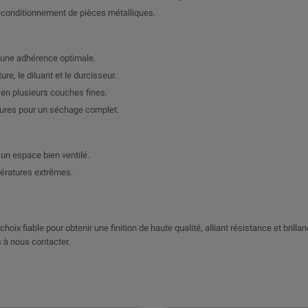
 reconditionnement de pièces métalliques.
r une adhérence optimale.
e, le diluant et le durcisseur.
e en plusieurs couches fines.
eures pour un séchage complet.
un espace bien ventilé.
pératures extrêmes.
hoix fiable pour obtenir une finition de haute qualité, alliant résistance et brilla
 à nous contacter.