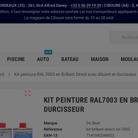
RDEAUX (33) : 261, Bvd Alfred Daney -
+33 5 56 29 19 29
| CIBOURE (64) : 5, 
dition, il faut renseigner votre adresse postale car nos transporteurs appliquent 
Le magasin de Ciboure sera fermé du 10 au 28 août
NEW
PISCINE
AUTO
BATEAU
MAISON
MOULA
ect

Kit peinture RAL7003 en Brillant Direct avec diluant et durcisseur

KIT PEINTURE RAL7003 EN B
DURCISSEUR
Marque
De Beer
Référence
kit-brillant-direct-ral-7003
EAN-13
7141042048452