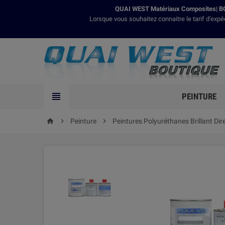
QUAI WEST Matériaux Composites| BO
Lorsque vous souhaitez connaitre le tarif d'expé

PEINTURE

Peinture

Peintures Polyuréthanes Brillant Dir
home