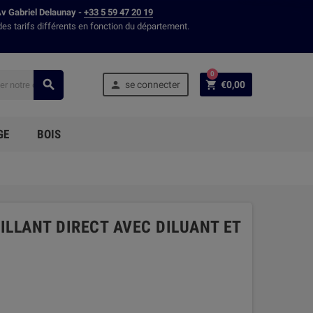
Av Gabriel Delaunay -
+33 5 59 47 20 19
des tarifs différents en fonction du département.
0



se connecter
€0,00
GE
BOIS
RILLANT DIRECT AVEC DILUANT ET