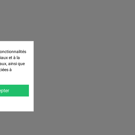
onctionnalités
iaux et à la
aux, ainsi que
ciées à
pter