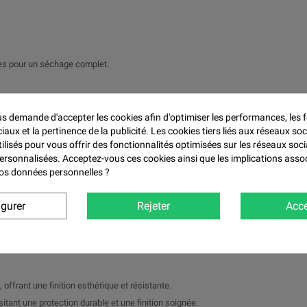

res pour un séchage complet.
ture et de 5 à 10 % de diluant.
inture
 demande d'accepter les cookies afin d'optimiser les performances, les f
aux et la pertinence de la publicité. Les cookies tiers liés aux réseaux soc
tilisés pour vous offrir des fonctionnalités optimisées sur les réseaux soci
personnalisées. Acceptez-vous ces cookies ainsi que les implications asso
 vos données personnelles ?
profond et résistant sans nécessiter de couche de vernis.
igurer
Rejeter
Acce
V, aux produits chimiques et aux rayures.
mogène et un rendu professionnel.
ur les travaux nécessitant un séchage rapide.
 offrant une finition esthétique et résistante.
tant une protection durable et une finition soignée.