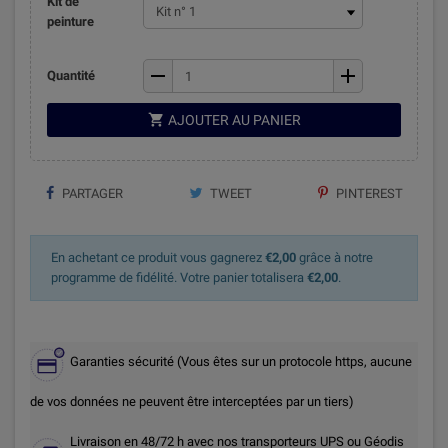
Kit de
peinture
remove
add
Quantité

AJOUTER AU PANIER
PARTAGER
TWEET
PINTEREST
En achetant ce produit vous gagnerez
€2,00
grâce à notre
programme de fidélité. Votre panier totalisera
€2,00
.
Garanties sécurité (Vous êtes sur un protocole https, aucune
de vos données ne peuvent être interceptées par un tiers)
Livraison en 48/72 h avec nos transporteurs UPS ou Géodis