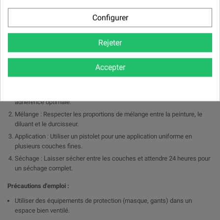
Peinture automobile : Idéal pour les carrosseries de véhicules, offrant
une finition esthétique et résistante.
Configurer
Industrie : Convient pour les équipements et machines nécessitant une
protection durable et une finition soignée.
Rejeter
Réparations et rénovations : Parfait pour les retouches et le
reconditionnement de pièces métalliques.
Accepter
Conseils d'utilisation :
Préparation de la surface : Dégraisser et poncer pour garantir une
adhérence optimale.
Mélange : Respecter les proportions de mélange entre la peinture, le
diluant et le durcisseur.
Application : Utiliser un pistolet pour une application uniforme en
plusieurs couches fines.
Séchage : Laisser sécher entre les couches et attendre 24 heures pour
un séchage complet.
Précautions d'emploi :
Utiliser des équipements de protection (masque, gants) dans un
espace bien ventilé.