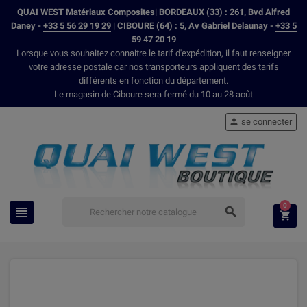
QUAI WEST Matériaux Composites| BORDEAUX (33) : 261, Bvd Alfred
Daney -
+33 5 56 29 19 29
| CIBOURE (64) : 5, Av Gabriel Delaunay -
+33 5
59 47 20 19
Lorsque vous souhaitez connaitre le tarif d'expédition, il faut renseigner
votre adresse postale car nos transporteurs appliquent des tarifs
différents en fonction du département.
Le magasin de Ciboure sera fermé du 10 au 28 août
se connecter

0


