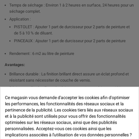

Temps de séchage : Environ 1 à 2 heures en surface, 24 heures pour un
séchage complet.
Application :
PISTOLET : Ajouter 1 part de durcisseur pour 2 parts de peinture et
de 5 à 10 % de diluant.
PINCEAUX : Ajouter 1 part de durcisseur pour 2 parts de peinture
Rendement : 6 m2 au litre de peinture
Avantages:
Brillance durable : La finition brillant direct assure un éclat profond et
résistant sans nécessiter de couche de vernis.
Résistance élevée : Formule résistante aux intempéries, aux UV, aux
produits chimiques et aux rayures.
Ce magasin vous demande d'accepter les cookies afin d'optimiser
Application uniforme : Bonne fluidité pour une application homogène et
les performances, les fonctionnalités des réseaux sociaux et la
un rendu professionnel.
pertinence de la publicité. Les cookies tiers liés aux réseaux sociaux
Temps de séchage rapide : Assure une efficacité optimale pour les
et à la publicité sont utilisés pour vous offrir des fonctionnalités
travaux nécessitant un séchage rapide.
optimisées sur les réseaux sociaux, ainsi que des publicités
personnalisées. Acceptez-vous ces cookies ainsi que les
Applications :
implications associées à l'utilisation de vos données personnelles ?