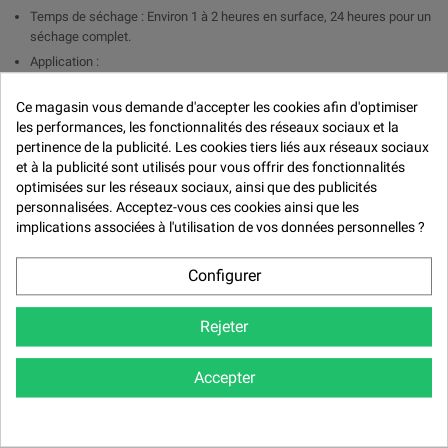

Temps de séchage : Environ 1 à 2 heures en surface, 24 heures pour un
séchage complet.
Application :
PISTOLET : Ajouter 1 part de durcisseur pour 2 parts de peinture et
Ce magasin vous demande d'accepter les cookies afin d'optimiser
de 5 à 10 % de diluant.
les performances, les fonctionnalités des réseaux sociaux et la
PINCEAUX : Ajouter 1 part de durcisseur pour 2 parts de peinture
pertinence de la publicité. Les cookies tiers liés aux réseaux sociaux
et à la publicité sont utilisés pour vous offrir des fonctionnalités
Rendement : 6 m2 au litre de peinture
optimisées sur les réseaux sociaux, ainsi que des publicités
personnalisées. Acceptez-vous ces cookies ainsi que les
Avantages:
implications associées à l'utilisation de vos données personnelles ?
Brillance durable : La finition brillant direct assure un éclat profond et
résistant sans nécessiter de couche de vernis.
Configurer
Résistance élevée : Formule résistante aux intempéries, aux UV, aux
produits chimiques et aux rayures.
Rejeter
Application uniforme : Bonne fluidité pour une application homogène et
un rendu professionnel.
Temps de séchage rapide : Assure une efficacité optimale pour les
Accepter
travaux nécessitant un séchage rapide.
Applications :