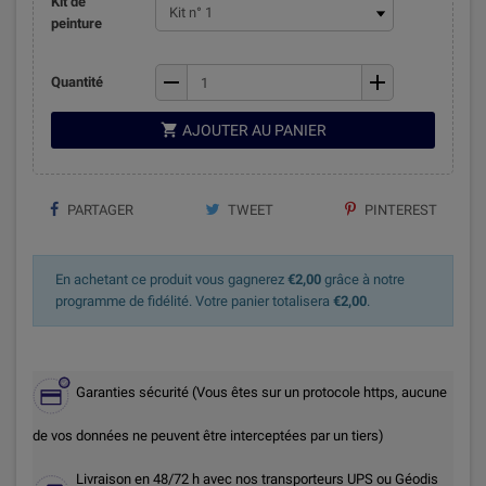
Kit de
peinture
remove
add
Quantité

AJOUTER AU PANIER
PARTAGER
TWEET
PINTEREST
En achetant ce produit vous gagnerez
€2,00
grâce à notre
programme de fidélité. Votre panier totalisera
€2,00
.
Garanties sécurité (Vous êtes sur un protocole https, aucune
de vos données ne peuvent être interceptées par un tiers)
Livraison en 48/72 h avec nos transporteurs UPS ou Géodis