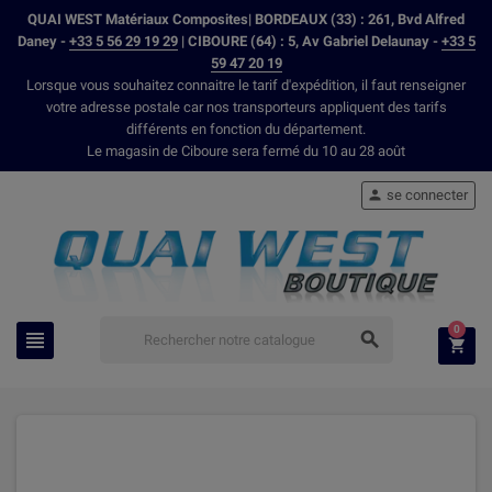
QUAI WEST Matériaux Composites| BORDEAUX (33) : 261, Bvd Alfred
Daney -
+33 5 56 29 19 29
| CIBOURE (64) : 5, Av Gabriel Delaunay -
+33 5
59 47 20 19
Lorsque vous souhaitez connaitre le tarif d'expédition, il faut renseigner
votre adresse postale car nos transporteurs appliquent des tarifs
différents en fonction du département.
Le magasin de Ciboure sera fermé du 10 au 28 août
se connecter

0


