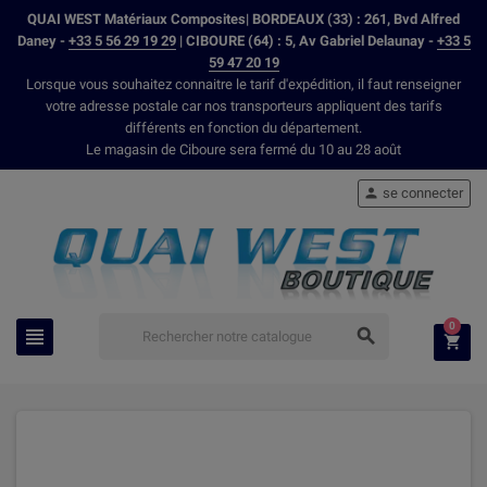
QUAI WEST Matériaux Composites| BORDEAUX (33) : 261, Bvd Alfred
Daney -
+33 5 56 29 19 29
| CIBOURE (64) : 5, Av Gabriel Delaunay -
+33 5
59 47 20 19
Lorsque vous souhaitez connaitre le tarif d'expédition, il faut renseigner
votre adresse postale car nos transporteurs appliquent des tarifs
différents en fonction du département.
Le magasin de Ciboure sera fermé du 10 au 28 août
se connecter

0


