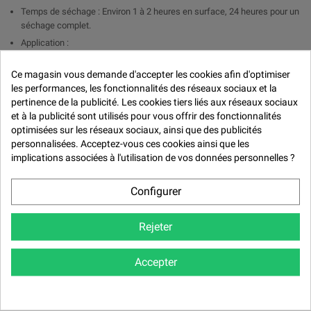

Temps de séchage : Environ 1 à 2 heures en surface, 24 heures pour un
séchage complet.
Application :
PISTOLET : Ajouter 1 part de durcisseur pour 2 parts de peinture et
Ce magasin vous demande d'accepter les cookies afin d'optimiser
de 5 à 10 % de diluant.
les performances, les fonctionnalités des réseaux sociaux et la
PINCEAUX : Ajouter 1 part de durcisseur pour 2 parts de peinture
pertinence de la publicité. Les cookies tiers liés aux réseaux sociaux
et à la publicité sont utilisés pour vous offrir des fonctionnalités
Rendement : 6 m2 au litre de peinture
optimisées sur les réseaux sociaux, ainsi que des publicités
personnalisées. Acceptez-vous ces cookies ainsi que les
Avantages:
implications associées à l'utilisation de vos données personnelles ?
Brillance durable : La finition brillant direct assure un éclat profond et
résistant sans nécessiter de couche de vernis.
Configurer
Résistance élevée : Formule résistante aux intempéries, aux UV, aux
produits chimiques et aux rayures.
Rejeter
Application uniforme : Bonne fluidité pour une application homogène et
un rendu professionnel.
Temps de séchage rapide : Assure une efficacité optimale pour les
Accepter
travaux nécessitant un séchage rapide.
Applications :