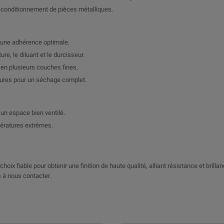
 reconditionnement de pièces métalliques.
r une adhérence optimale.
e, le diluant et le durcisseur.
e en plusieurs couches fines.
eures pour un séchage complet.
un espace bien ventilé.
pératures extrêmes.
hoix fiable pour obtenir une finition de haute qualité, alliant résistance et brilla
 à nous contacter.