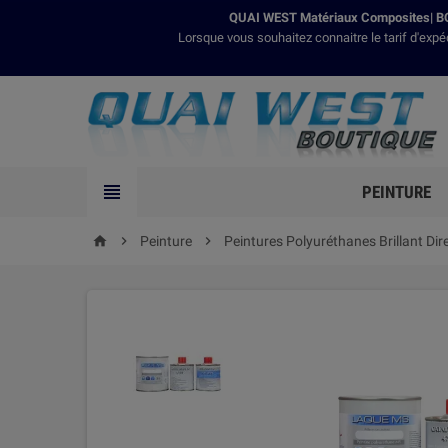
QUAI WEST Matériaux Composites| BO
Lorsque vous souhaitez connaitre le tarif d'expé

PEINTURE

Peinture

Peintures Polyuréthanes Brillant Dir
home