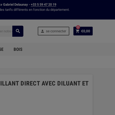
Av Gabriel Delaunay -
+33 5 59 47 20 19
des tarifs différents en fonction du département.
0



se connecter
€0,00
GE
BOIS
RILLANT DIRECT AVEC DILUANT ET