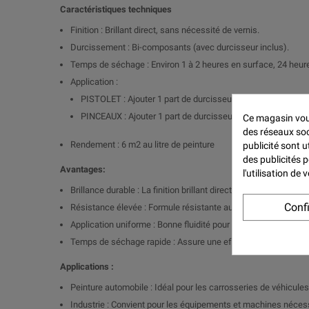
Caractéristiques techniques
Finition : Brillant direct, sans nécessité de vernis.
Durcissement : Bi-composants (avec durcisseur inclus).
Temps de séchage : Environ 1 à 2 heures en surface, 24 heu
Application :
PISTOLET : Ajouter 1 part de durcisseur pour 2 parts de pein
PINCEAUX : Ajouter 1 part de durcisseur pour 2 parts de pe
Ce magasin vous
des réseaux soci
Rendement : 6 m2 au litre de peinture
publicité sont u
des publicités 
Avantages:
l'utilisation de
Brillance durable : La finition brillant direct assure un éclat 
Conf
Résistance élevée : Formule résistante aux intempéries, aux U
Application uniforme : Bonne fluidité pour une application ho
Temps de séchage rapide : Assure une efficacité optimale po
Applications :
Peinture automobile : Idéal pour les carrosseries de véhicules,
Industrie : Convient pour les équipements et machines nécessi