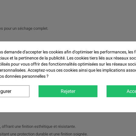

res pour un séchage complet.
ture et de 5 à 10 % de diluant.
inture
 demande d'accepter les cookies afin d'optimiser les performances, les f
aux et la pertinence de la publicité. Les cookies tiers liés aux réseaux soc
tilisés pour vous offrir des fonctionnalités optimisées sur les réseaux soci
personnalisées. Acceptez-vous ces cookies ainsi que les implications asso
 vos données personnelles ?
profond et résistant sans nécessiter de couche de vernis.
igurer
Rejeter
Acce
V, aux produits chimiques et aux rayures.
mogène et un rendu professionnel.
ur les travaux nécessitant un séchage rapide.
 offrant une finition esthétique et résistante.
tant une protection durable et une finition soignée.