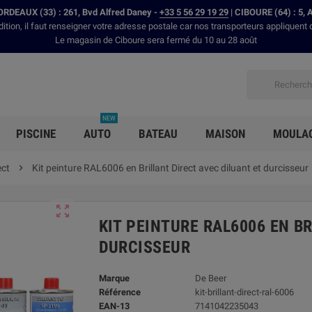
RDEAUX (33) : 261, Bvd Alfred Daney -
+33 5 56 29 19 29
| CIBOURE (64) : 5, 
dition, il faut renseigner votre adresse postale car nos transporteurs appliquent 
Le magasin de Ciboure sera fermé du 10 au 28 août
NEW
PISCINE
AUTO
BATEAU
MAISON
MOULA
ect

Kit peinture RAL6006 en Brillant Direct avec diluant et durcisseur

KIT PEINTURE RAL6006 EN B
DURCISSEUR
Marque
De Beer
Référence
kit-brillant-direct-ral-6006
EAN-13
7141042235043