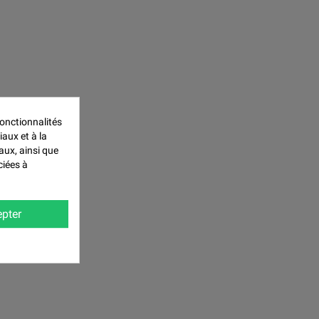
onctionnalités
iaux et à la
aux, ainsi que
ciées à
pter