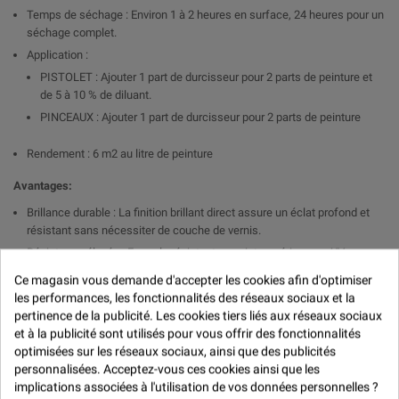

Temps de séchage : Environ 1 à 2 heures en surface, 24 heures pour un
séchage complet.
Application :
PISTOLET : Ajouter 1 part de durcisseur pour 2 parts de peinture et
de 5 à 10 % de diluant.
PINCEAUX : Ajouter 1 part de durcisseur pour 2 parts de peinture
Rendement : 6 m2 au litre de peinture
Avantages:
Brillance durable : La finition brillant direct assure un éclat profond et
résistant sans nécessiter de couche de vernis.
Résistance élevée : Formule résistante aux intempéries, aux UV, aux
produits chimiques et aux rayures.
Ce magasin vous demande d'accepter les cookies afin d'optimiser
Application uniforme : Bonne fluidité pour une application homogène et
les performances, les fonctionnalités des réseaux sociaux et la
un rendu professionnel.
pertinence de la publicité. Les cookies tiers liés aux réseaux sociaux
Temps de séchage rapide : Assure une efficacité optimale pour les
et à la publicité sont utilisés pour vous offrir des fonctionnalités
travaux nécessitant un séchage rapide.
optimisées sur les réseaux sociaux, ainsi que des publicités
personnalisées. Acceptez-vous ces cookies ainsi que les
Applications :
implications associées à l'utilisation de vos données personnelles ?