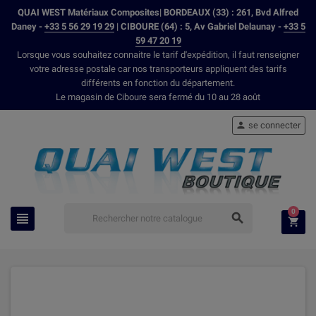
QUAI WEST Matériaux Composites| BORDEAUX (33) : 261, Bvd Alfred
Daney -
+33 5 56 29 19 29
| CIBOURE (64) : 5, Av Gabriel Delaunay -
+33 5
59 47 20 19
Lorsque vous souhaitez connaitre le tarif d'expédition, il faut renseigner
votre adresse postale car nos transporteurs appliquent des tarifs
différents en fonction du département.
Le magasin de Ciboure sera fermé du 10 au 28 août
se connecter

0


