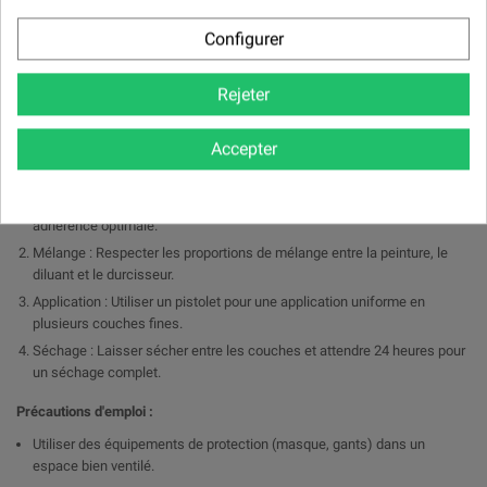
Peinture automobile : Idéal pour les carrosseries de véhicules, offrant
une finition esthétique et résistante.
Configurer
Industrie : Convient pour les équipements et machines nécessitant une
protection durable et une finition soignée.
Rejeter
Réparations et rénovations : Parfait pour les retouches et le
reconditionnement de pièces métalliques.
Accepter
Conseils d'utilisation :
Préparation de la surface : Dégraisser et poncer pour garantir une
adhérence optimale.
Mélange : Respecter les proportions de mélange entre la peinture, le
diluant et le durcisseur.
Application : Utiliser un pistolet pour une application uniforme en
plusieurs couches fines.
Séchage : Laisser sécher entre les couches et attendre 24 heures pour
un séchage complet.
Précautions d'emploi :
Utiliser des équipements de protection (masque, gants) dans un
espace bien ventilé.