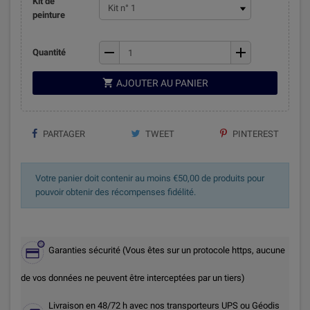
Kit de
peinture
remove
add
Quantité

AJOUTER AU PANIER
PARTAGER
TWEET
PINTEREST
Votre panier doit contenir au moins €50,00 de produits pour
pouvoir obtenir des récompenses fidélité.
Garanties sécurité (Vous êtes sur un protocole https, aucune
de vos données ne peuvent être interceptées par un tiers)
Livraison en 48/72 h avec nos transporteurs UPS ou Géodis