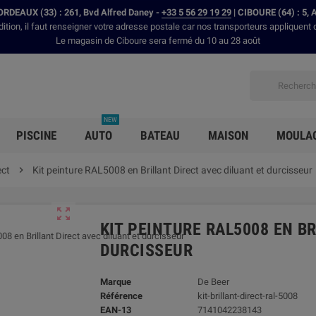
RDEAUX (33) : 261, Bvd Alfred Daney -
+33 5 56 29 19 29
| CIBOURE (64) : 5, 
dition, il faut renseigner votre adresse postale car nos transporteurs appliquent 
Le magasin de Ciboure sera fermé du 10 au 28 août
NEW
PISCINE
AUTO
BATEAU
MAISON
MOULA
ect

Kit peinture RAL5008 en Brillant Direct avec diluant et durcisseur

KIT PEINTURE RAL5008 EN B
DURCISSEUR
Marque
De Beer
Référence
kit-brillant-direct-ral-5008
EAN-13
7141042238143