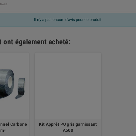
duits
Il n'y a pas encore d'avis pour ce produit.
it ont également acheté:
onnel Carbone
Kit Apprêt PU gris garnissant
/m²
A500