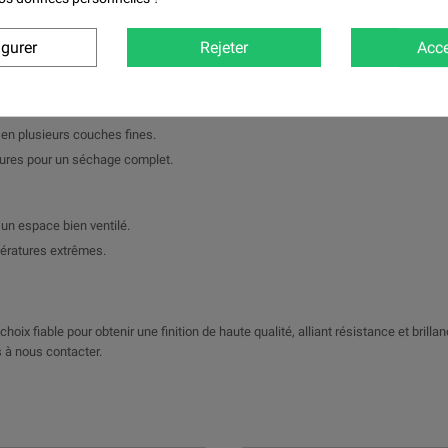
 reconditionnement de pièces métalliques.
igurer
Rejeter
Acce
r une adhérence optimale.
e, le diluant et le durcisseur.
e en plusieurs couches fines.
eures pour un séchage complet.
un espace bien ventilé.
pératures extrêmes.
hoix fiable pour obtenir une finition de haute qualité, alliant résistance et brilla
 à nous contacter.