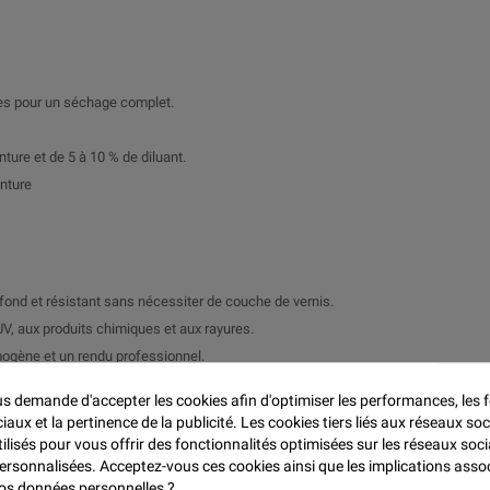

res pour un séchage complet.
ture et de 5 à 10 % de diluant.
inture
profond et résistant sans nécessiter de couche de vernis.
V, aux produits chimiques et aux rayures.
mogène et un rendu professionnel.
ur les travaux nécessitant un séchage rapide.
 demande d'accepter les cookies afin d'optimiser les performances, les f
aux et la pertinence de la publicité. Les cookies tiers liés aux réseaux soc
tilisés pour vous offrir des fonctionnalités optimisées sur les réseaux soci
 offrant une finition esthétique et résistante.
personnalisées. Acceptez-vous ces cookies ainsi que les implications asso
tant une protection durable et une finition soignée.
 vos données personnelles ?