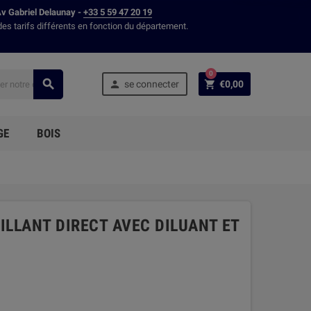
Av Gabriel Delaunay -
+33 5 59 47 20 19
des tarifs différents en fonction du département.
0



se connecter
€0,00
GE
BOIS
RILLANT DIRECT AVEC DILUANT ET