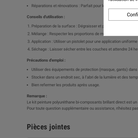
Réparations et rénovations : Parfait pour les retouches et le
Conf
Conseils d'utilisation :
Préparation de la surface : Dégraisser et poncer pour garanti
Mélange : Respecter les proportions de mélange entre la peintur
Application : Utiliser un pistolet pour une application uniform
Séchage : Laisser sécher entre les couches et attendre 24 h
Précautions d'emploi :
Utiliser des équipements de protection (masque, gants) dans 
Stocker dans un endroit sec, à l’abri de la lumière et des tem
Bien refermer les produits après usage.
Remarque :
Le kit peinture polyuréthane bi-composants brillant direct est un c
Pour toute question supplémentaire ou assistance, n'hésitez pas
Pièces jointes