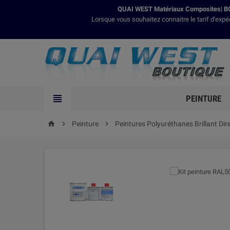
QUAI WEST Matériaux Composites| BO
Lorsque vous souhaitez connaitre le tarif d'expé

PEINTURE

Peinture

Peintures Polyuréthanes Brillant Dir
home