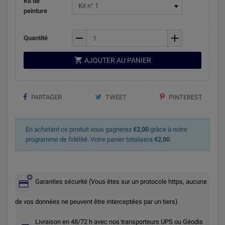
Kit de
peinture
remove
add
Quantité

AJOUTER AU PANIER
PARTAGER
TWEET
PINTEREST
En achetant ce produit vous gagnerez
€2,00
grâce à notre
programme de fidélité. Votre panier totalisera
€2,00
.
Garanties sécurité (Vous êtes sur un protocole https, aucune
de vos données ne peuvent être interceptées par un tiers)
Livraison en 48/72 h avec nos transporteurs UPS ou Géodis