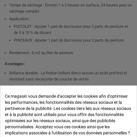

Temps de séchage : Environ 1 à 2 heures en surface, 24 heures pour un
séchage complet.
Application :
PISTOLET : Ajouter 1 part de durcisseur pour 2 parts de peinture et
de 5 à 10 % de diluant.
PINCEAUX : Ajouter 1 part de durcisseur pour 2 parts de peinture
Rendement : 6 m2 au litre de peinture
Avantages:
Brillance durable : La finition brillant direct assure un éclat profond et
résistant sans nécessiter de couche de vernis.
Résistance élevée : Formule résistante aux intempéries, aux UV, aux
produits chimiques et aux rayures.
Ce magasin vous demande d'accepter les cookies afin d'optimiser
Application uniforme : Bonne fluidité pour une application homogène et
les performances, les fonctionnalités des réseaux sociaux et la
un rendu professionnel.
pertinence de la publicité. Les cookies tiers liés aux réseaux sociaux
Temps de séchage rapide : Assure une efficacité optimale pour les
et à la publicité sont utilisés pour vous offrir des fonctionnalités
travaux nécessitant un séchage rapide.
optimisées sur les réseaux sociaux, ainsi que des publicités
personnalisées. Acceptez-vous ces cookies ainsi que les
Applications :
implications associées à l'utilisation de vos données personnelles ?