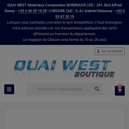
QUAI WEST Matériaux Composites| BORDEAUX (33) : 261, Bvd Alfred
Daney -
+33 5 56 29 19 29
| CIBOURE (64) : 5, Av Gabriel Delaunay -
+33 5
59 47 20 19
Lorsque vous souhaitez connaitre le tarif d'expédition, il faut renseigner
votre adresse postale car nos transporteurs appliquent des tarifs
différents en fonction du département.
Le magasin de Ciboure sera fermé du 10 au 28 août
se connecter

0


