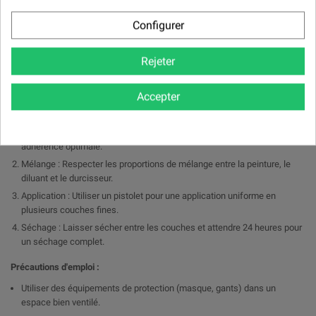
Peinture automobile : Idéal pour les carrosseries de véhicules, offrant
une finition esthétique et résistante.
Configurer
Industrie : Convient pour les équipements et machines nécessitant une
protection durable et une finition soignée.
Rejeter
Réparations et rénovations : Parfait pour les retouches et le
reconditionnement de pièces métalliques.
Accepter
Conseils d'utilisation :
Préparation de la surface : Dégraisser et poncer pour garantir une
adhérence optimale.
Mélange : Respecter les proportions de mélange entre la peinture, le
diluant et le durcisseur.
Application : Utiliser un pistolet pour une application uniforme en
plusieurs couches fines.
Séchage : Laisser sécher entre les couches et attendre 24 heures pour
un séchage complet.
Précautions d'emploi :
Utiliser des équipements de protection (masque, gants) dans un
espace bien ventilé.