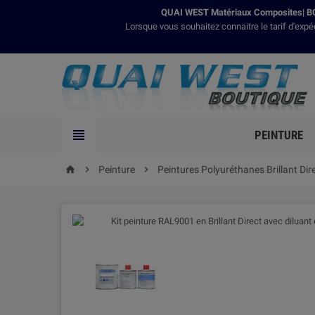
QUAI WEST Matériaux Composites| BO
Lorsque vous souhaitez connaitre le tarif d'expé

PEINTURE

Peinture

Peintures Polyuréthanes Brillant Dir
home