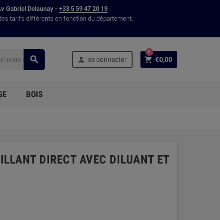
Av Gabriel Delaunay -
+33 5 59 47 20 19
des tarifs différents en fonction du département.
0



se connecter
€0,00
GE
BOIS
RILLANT DIRECT AVEC DILUANT ET