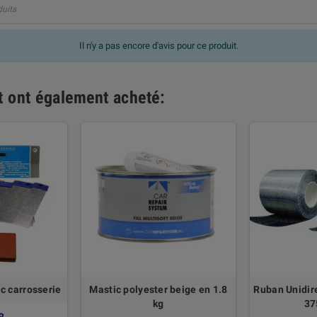
duits
Il n'y a pas encore d'avis pour ce produit.
it ont également acheté:
c carrosserie
Mastic polyester beige en 1.8
Ruban Unidir
kg
37