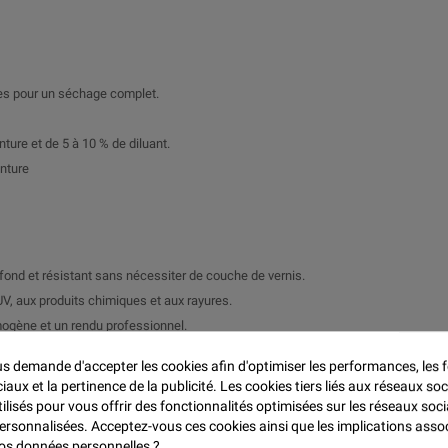

res pour un séchage complet.
ture et de 5 à 10 % de diluant.
inture
profond et résistant sans nécessiter de couche de vernis.
V, aux produits chimiques et aux rayures.
mogène et un rendu professionnel.
ur les travaux nécessitant un séchage rapide.
 demande d'accepter les cookies afin d'optimiser les performances, les f
aux et la pertinence de la publicité. Les cookies tiers liés aux réseaux soc
tilisés pour vous offrir des fonctionnalités optimisées sur les réseaux soci
 offrant une finition esthétique et résistante.
personnalisées. Acceptez-vous ces cookies ainsi que les implications asso
tant une protection durable et une finition soignée.
 vos données personnelles ?