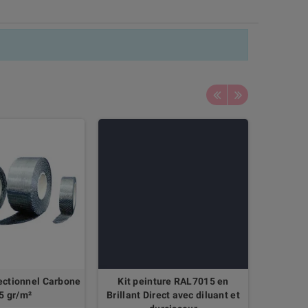
ectionnel Carbone
Kit peinture RAL7015 en
Masti
5 gr/m²
Brillant Direct avec diluant et