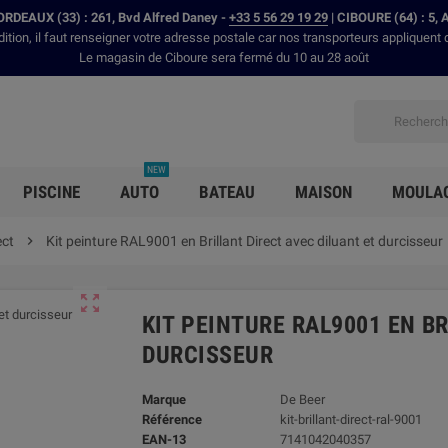
RDEAUX (33) : 261, Bvd Alfred Daney -
+33 5 56 29 19 29
| CIBOURE (64) : 5, 
dition, il faut renseigner votre adresse postale car nos transporteurs appliquent 
Le magasin de Ciboure sera fermé du 10 au 28 août
NEW
PISCINE
AUTO
BATEAU
MAISON
MOULA
ect

Kit peinture RAL9001 en Brillant Direct avec diluant et durcisseur

KIT PEINTURE RAL9001 EN B
DURCISSEUR
Marque
De Beer
Référence
kit-brillant-direct-ral-9001
EAN-13
7141042040357