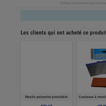
Politique de traitement des avis pro
Les clients qui ont acheté ce produ
al verre
Mastic polyester pistolable
Couteaux à masti
erre 150