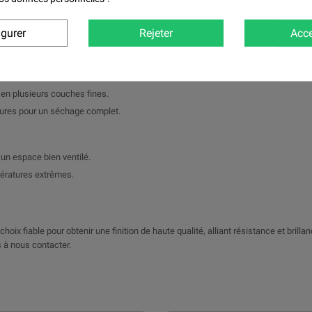
 reconditionnement de pièces métalliques.
igurer
Rejeter
Acce
r une adhérence optimale.
e, le diluant et le durcisseur.
e en plusieurs couches fines.
eures pour un séchage complet.
un espace bien ventilé.
pératures extrêmes.
hoix fiable pour obtenir une finition de haute qualité, alliant résistance et brilla
 à nous contacter.