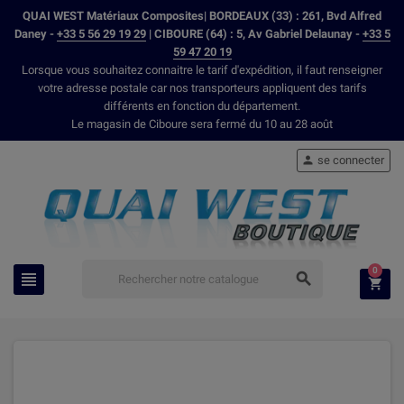
QUAI WEST Matériaux Composites| BORDEAUX (33) : 261, Bvd Alfred
Daney -
+33 5 56 29 19 29
| CIBOURE (64) : 5, Av Gabriel Delaunay -
+33 5
59 47 20 19
Lorsque vous souhaitez connaitre le tarif d'expédition, il faut renseigner
votre adresse postale car nos transporteurs appliquent des tarifs
différents en fonction du département.
Le magasin de Ciboure sera fermé du 10 au 28 août
se connecter

0


