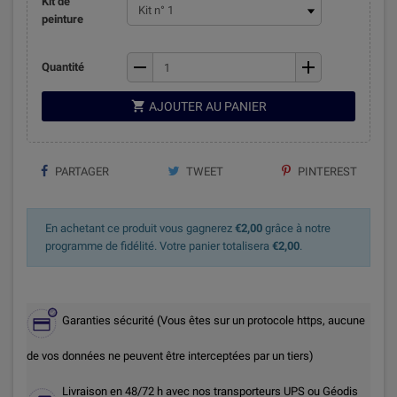
Kit de
peinture
remove
add
Quantité

AJOUTER AU PANIER
PARTAGER
TWEET
PINTEREST
En achetant ce produit vous gagnerez
€2,00
grâce à notre
programme de fidélité. Votre panier totalisera
€2,00
.
Garanties sécurité (Vous êtes sur un protocole https, aucune
de vos données ne peuvent être interceptées par un tiers)
Livraison en 48/72 h avec nos transporteurs UPS ou Géodis