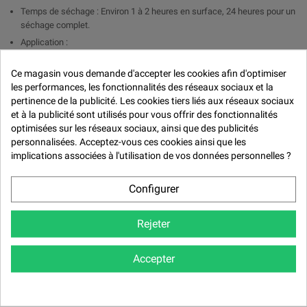

Temps de séchage : Environ 1 à 2 heures en surface, 24 heures pour un
séchage complet.
Application :
PISTOLET : Ajouter 1 part de durcisseur pour 2 parts de peinture et
Ce magasin vous demande d'accepter les cookies afin d'optimiser
de 5 à 10 % de diluant.
les performances, les fonctionnalités des réseaux sociaux et la
PINCEAUX : Ajouter 1 part de durcisseur pour 2 parts de peinture
pertinence de la publicité. Les cookies tiers liés aux réseaux sociaux
et à la publicité sont utilisés pour vous offrir des fonctionnalités
Rendement : 6 m2 au litre de peinture
optimisées sur les réseaux sociaux, ainsi que des publicités
personnalisées. Acceptez-vous ces cookies ainsi que les
Avantages:
implications associées à l'utilisation de vos données personnelles ?
Brillance durable : La finition brillant direct assure un éclat profond et
résistant sans nécessiter de couche de vernis.
Configurer
Résistance élevée : Formule résistante aux intempéries, aux UV, aux
produits chimiques et aux rayures.
Rejeter
Application uniforme : Bonne fluidité pour une application homogène et
un rendu professionnel.
Temps de séchage rapide : Assure une efficacité optimale pour les
Accepter
travaux nécessitant un séchage rapide.
Applications :