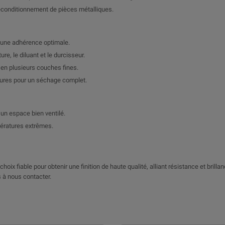
 reconditionnement de pièces métalliques.
r une adhérence optimale.
e, le diluant et le durcisseur.
e en plusieurs couches fines.
eures pour un séchage complet.
un espace bien ventilé.
pératures extrêmes.
hoix fiable pour obtenir une finition de haute qualité, alliant résistance et brilla
 à nous contacter.