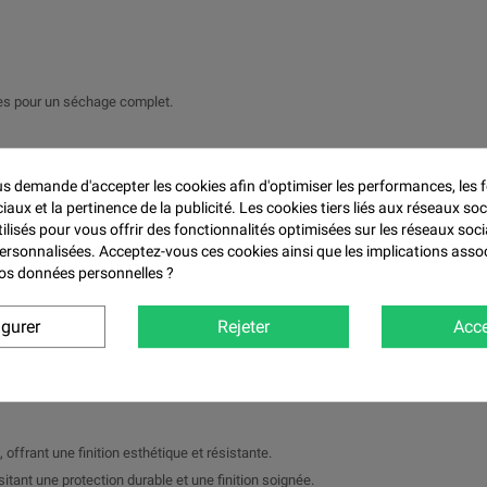

res pour un séchage complet.
ture et de 5 à 10 % de diluant.
inture
 demande d'accepter les cookies afin d'optimiser les performances, les f
aux et la pertinence de la publicité. Les cookies tiers liés aux réseaux soc
tilisés pour vous offrir des fonctionnalités optimisées sur les réseaux soci
personnalisées. Acceptez-vous ces cookies ainsi que les implications asso
 vos données personnelles ?
profond et résistant sans nécessiter de couche de vernis.
igurer
Rejeter
Acce
V, aux produits chimiques et aux rayures.
mogène et un rendu professionnel.
ur les travaux nécessitant un séchage rapide.
 offrant une finition esthétique et résistante.
tant une protection durable et une finition soignée.