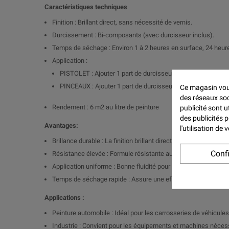
Caractéristiques techniques
Finition : Brillant direct, sans nécessité de vernis.
Durcissement : Bi-composants (avec durcisseur inclus).
Temps de séchage : Environ 1 à 2 heures en surface, 24 heu
Application :
PISTOLET : Ajouter 1 part de durcisseur pour 2 parts de pein
PINCEAUX : Ajouter 1 part de durcisseur pour 2 parts de pe
Ce magasin vous
des réseaux soci
Rendement : 6 m2 au litre de peinture
publicité sont u
des publicités 
Avantages:
l'utilisation de
Brillance durable : La finition brillant direct assure un éclat 
Conf
Résistance élevée : Formule résistante aux intempéries, aux U
Application uniforme : Bonne fluidité pour une application ho
Temps de séchage rapide : Assure une efficacité optimale po
Applications :
Peinture automobile : Idéal pour les carrosseries de véhicules,
Industrie : Convient pour les équipements et machines nécessi