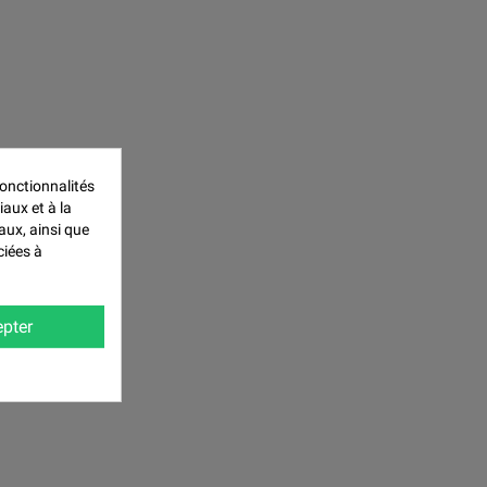
onctionnalités
iaux et à la
aux, ainsi que
ciées à
pter