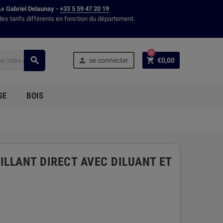
Av Gabriel Delaunay -
+33 5 59 47 20 19
des tarifs différents en fonction du département.
0



se connecter
€0,00
GE
BOIS
RILLANT DIRECT AVEC DILUANT ET