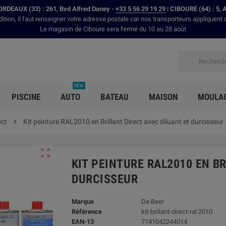
RDEAUX (33) : 261, Bvd Alfred Daney -
+33 5 56 29 19 29
| CIBOURE (64) : 5, 
dition, il faut renseigner votre adresse postale car nos transporteurs appliquent 
Le magasin de Ciboure sera fermé du 10 au 28 août
NEW
PISCINE
AUTO
BATEAU
MAISON
MOULA
ect

Kit peinture RAL2010 en Brillant Direct avec diluant et durcisseur

KIT PEINTURE RAL2010 EN B
DURCISSEUR
Marque
De Beer
Référence
kit-brillant-direct-ral 2010
EAN-13
7141042244014