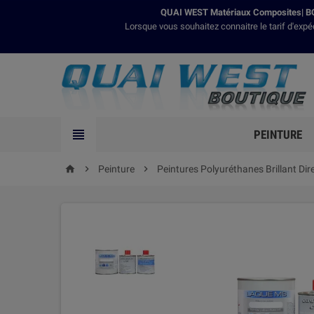
QUAI WEST Matériaux Composites| BO
Lorsque vous souhaitez connaitre le tarif d'expé

PEINTURE

Peinture

Peintures Polyuréthanes Brillant Dir
home