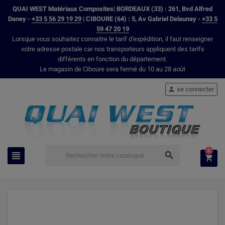
QUAI WEST Matériaux Composites| BORDEAUX (33) : 261, Bvd Alfred
Daney -
+33 5 56 29 19 29
| CIBOURE (64) : 5, Av Gabriel Delaunay -
+33 5
59 47 20 19
Lorsque vous souhaitez connaitre le tarif d'expédition, il faut renseigner
votre adresse postale car nos transporteurs appliquent des tarifs
différents en fonction du département.
Le magasin de Ciboure sera fermé du 10 au 28 août
se connecter

0


