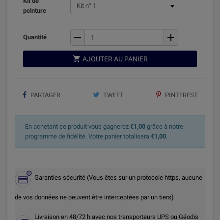
Kit de
peinture
remove
add
Quantité

AJOUTER AU PANIER
PARTAGER
TWEET
PINTEREST
En achetant ce produit vous gagnerez
€1,00
grâce à notre
programme de fidélité. Votre panier totalisera
€1,00
.
Garanties sécurité (Vous êtes sur un protocole https, aucune
de vos données ne peuvent être interceptées par un tiers)
Livraison en 48/72 h avec nos transporteurs UPS ou Géodis