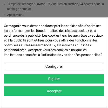

Temps de séchage : Environ 1 à 2 heures en surface, 24 heures pour un
séchage complet.
Application :
PISTOLET : Ajouter 1 part de durcisseur pour 2 parts de peinture et
Ce magasin vous demande d'accepter les cookies afin d'optimiser
de 5 à 10 % de diluant.
les performances, les fonctionnalités des réseaux sociaux et la
PINCEAUX : Ajouter 1 part de durcisseur pour 2 parts de peinture
pertinence de la publicité. Les cookies tiers liés aux réseaux sociaux
et à la publicité sont utilisés pour vous offrir des fonctionnalités
Rendement : 6 m2 au kg de peinture
optimisées sur les réseaux sociaux, ainsi que des publicités
personnalisées. Acceptez-vous ces cookies ainsi que les
Avantages:
implications associées à l'utilisation de vos données personnelles ?
Brillance durable : La finition brillant direct assure un éclat profond et
résistant sans nécessiter de couche de vernis.
Configurer
Résistance élevée : Formule résistante aux intempéries, aux UV, aux
produits chimiques et aux rayures.
Rejeter
Application uniforme : Bonne fluidité pour une application homogène et
un rendu professionnel.
Temps de séchage rapide : Assure une efficacité optimale pour les
Accepter
travaux nécessitant un séchage rapide.
Applications :