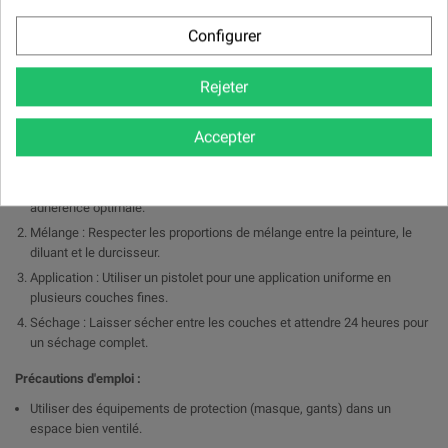
Peinture automobile : Idéal pour les carrosseries de véhicules, offrant
une finition esthétique et résistante.
Configurer
Industrie : Convient pour les équipements et machines nécessitant une
protection durable et une finition soignée.
Rejeter
Réparations et rénovations : Parfait pour les retouches et le
reconditionnement de pièces métalliques.
Accepter
Conseils d'utilisation :
Préparation de la surface : Dégraisser et poncer pour garantir une
adhérence optimale.
Mélange : Respecter les proportions de mélange entre la peinture, le
diluant et le durcisseur.
Application : Utiliser un pistolet pour une application uniforme en
plusieurs couches fines.
Séchage : Laisser sécher entre les couches et attendre 24 heures pour
un séchage complet.
Précautions d'emploi :
Utiliser des équipements de protection (masque, gants) dans un
espace bien ventilé.