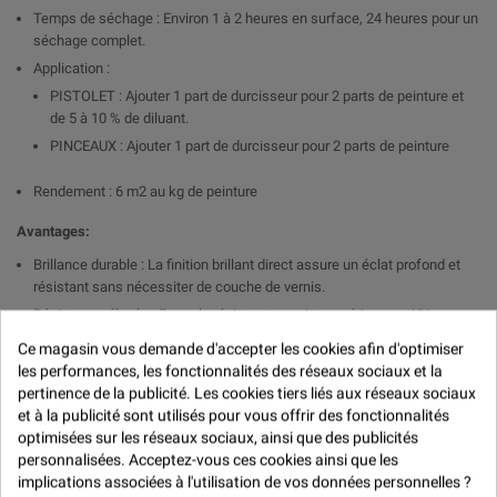

Temps de séchage : Environ 1 à 2 heures en surface, 24 heures pour un
séchage complet.
Application :
PISTOLET : Ajouter 1 part de durcisseur pour 2 parts de peinture et
de 5 à 10 % de diluant.
PINCEAUX : Ajouter 1 part de durcisseur pour 2 parts de peinture
Rendement : 6 m2 au kg de peinture
Avantages:
Brillance durable : La finition brillant direct assure un éclat profond et
résistant sans nécessiter de couche de vernis.
Résistance élevée : Formule résistante aux intempéries, aux UV, aux
produits chimiques et aux rayures.
Ce magasin vous demande d'accepter les cookies afin d'optimiser
Application uniforme : Bonne fluidité pour une application homogène et
les performances, les fonctionnalités des réseaux sociaux et la
un rendu professionnel.
pertinence de la publicité. Les cookies tiers liés aux réseaux sociaux
Temps de séchage rapide : Assure une efficacité optimale pour les
et à la publicité sont utilisés pour vous offrir des fonctionnalités
travaux nécessitant un séchage rapide.
optimisées sur les réseaux sociaux, ainsi que des publicités
personnalisées. Acceptez-vous ces cookies ainsi que les
Applications :
implications associées à l'utilisation de vos données personnelles ?