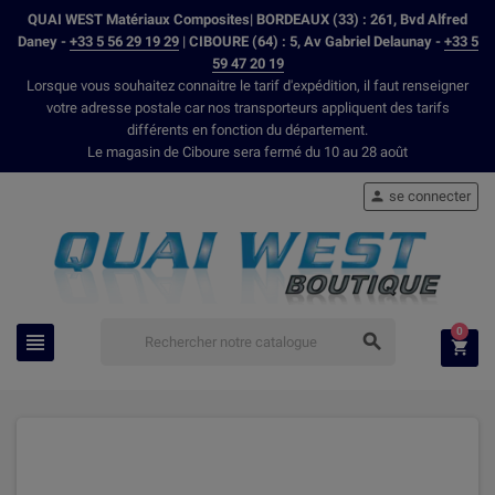
QUAI WEST Matériaux Composites| BORDEAUX (33) : 261, Bvd Alfred
Daney -
+33 5 56 29 19 29
| CIBOURE (64) : 5, Av Gabriel Delaunay -
+33 5
59 47 20 19
Lorsque vous souhaitez connaitre le tarif d'expédition, il faut renseigner
votre adresse postale car nos transporteurs appliquent des tarifs
différents en fonction du département.
Le magasin de Ciboure sera fermé du 10 au 28 août
se connecter

0


