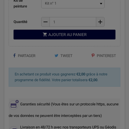
Kit de
peinture
remove
add
Quantité

AJOUTER AU PANIER
PARTAGER
TWEET
PINTEREST
En achetant ce produit vous gagnerez
€2,00
grâce à notre
programme de fidélité. Votre panier totalisera
€2,00
.
Garanties sécurité (Vous êtes sur un protocole https, aucune
de vos données ne peuvent être interceptées par un tiers)
Livraison en 48/72 h avec nos transporteurs UPS ou Géodis