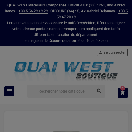
QUAI WEST Matériaux Composites| BORDEAUX (33) : 261, Bvd Alfred
Daney -
+33 5 56 29 19 29
| CIBOURE (64) : 5, Av Gabriel Delaunay -
+33 5
59 47 20 19
Lorsque vous souhaitez connaitre le tarif d'expédition, il faut renseigner
votre adresse postale car nos transporteurs appliquent des tarifs
différents en fonction du département.
Le magasin de Ciboure sera fermé du 10 au 28 août
se connecter

0


