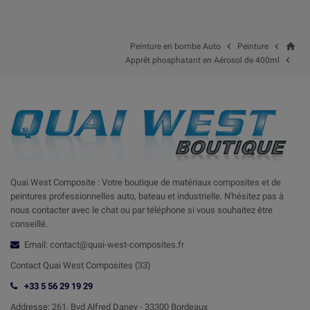
home


Peinture en bombe Auto
Peinture

Apprêt phosphatant en Aérosol de 400ml
Quai West Composite : Votre boutique de matériaux composites et de
peintures professionnelles auto, bateau et industrielle. N'hésitez pas à
nous contacter avec le chat ou par téléphone si vous souhaitez être
conseillé.
Email: contact@quai-west-composites.fr
Contact Quai West Composites (33)
+33 5 56 29 19 29
Addresse:
261, Bvd Alfred Daney - 33300 Bordeaux