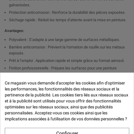

galvanisées.
Protection anticorrosion : Renforce la durabilité des pièces exposées.
Séchage rapide : Réduit les temps d’attente avant la mise en peinture.
Avantages:
Polyvalent : S’adapte à une large gamme de surfaces métalliques.
Barrière anticorrosion : Prévient la formation de rouille sur les métaux
exposés.
Prêt à l’emploi : Application rapide et simple grâce au format aérosol.
Finition professionnelle : Prépare les surfaces pour une peinture
durable et uniforme.
Ce magasin vous demande d'accepter les cookies afin d'optimiser
Applications Idéales:
les performances, les fonctionnalités des réseaux sociaux et la
Carrosseries automobiles : Base idéale pour les réparations et
pertinence de la publicité. Les cookies tiers liés aux réseaux sociaux
restaurations.
et à la publicité sont utilisés pour vous offrir des fonctionnalités
optimisées sur les réseaux sociaux, ainsi que des publicités
Structures métalliques : Protection anticorrosion pour les pièces en
personnalisées. Acceptez-vous ces cookies ainsi que les
acier ou galvanisées.
implications associées à l'utilisation de vos données personnelles ?
Matériel industriel : Préparation des équipements métalliques avant
peinture.
Configurer