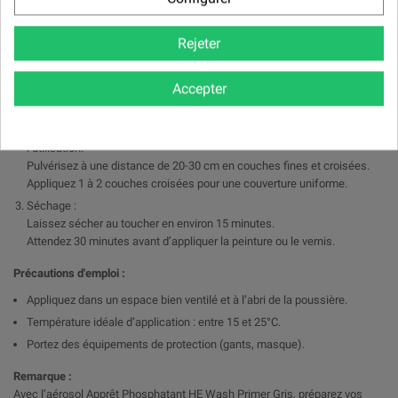
Mode d'emploi :
Préparation de la surface :
Rejeter
Nettoyez soigneusement la surface pour éliminer les saletés, graisses
et oxydations.
Accepter
Poncez légèrement si nécessaire pour améliorer l’adhérence.
Application
Agitez vigoureusement l’aérosol pendant au moins 2 minutes avant
l’utilisation.
Pulvérisez à une distance de 20-30 cm en couches fines et croisées.
Appliquez 1 à 2 couches croisées pour une couverture uniforme.
Séchage :
Laissez sécher au toucher en environ 15 minutes.
Attendez 30 minutes avant d’appliquer la peinture ou le vernis.
Précautions d'emploi :
Appliquez dans un espace bien ventilé et à l’abri de la poussière.
Température idéale d’application : entre 15 et 25°C.
Portez des équipements de protection (gants, masque).
Remarque :
Avec l’aérosol Apprêt Phosphatant HE Wash Primer Gris, préparez vos