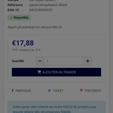
Référence
appret-phosphatant-400ml
EAN-13
8435240006925
Disponible

Apprêt phosphatant en aérosol 400 ml
€17,88
TTC
Livraison en 72 h
remove
add
Quantité

AJOUTER AU PANIER
PARTAGER
TWEET
PINTEREST
Votre panier doit contenir au moins €50,00 de produits pour
pouvoir obtenir des récompenses fidélité.