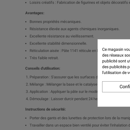
Loisirs créatifs : Fabrication de figurines et objets décoratifs
Avantages:
Bonnes propriétés mécaniques.
Résistance élevée aux agents chimiques inorganiques.
Excellente résistance au vieillissement.
Excellente stabilité dimensionnelle.
Ce magasin vous
Réticulation aisée : Pâte 1141 réticule en l'absence totale d'a
des réseaux soci
Très faible retrait.
publicité sont u
des publicités 
Conseils d'utilisation:
l'utilisation de
Préparation : S'assurer que les surfaces de moulage sont pro
Mélange : Mélanger la base et le catalyseur dans un rapport d
Conf
Application : Appliquer la pâte sur le modèle en assurant une 
Démoulage : Laisser durcir pendant 24 heures à 23°C avant d
Instructions de sécurité:
Porter des gants et des lunettes de protection lors de la mani
Travailler dans un espace bien ventilé pour éviter l'inhalation