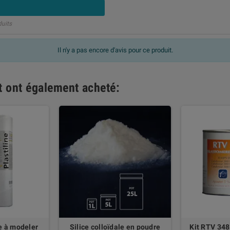
duits
Il n'y a pas encore d'avis pour ce produit.
it ont également acheté:
te à modeler
Silice colloïdale en poudre
Kit RTV 348