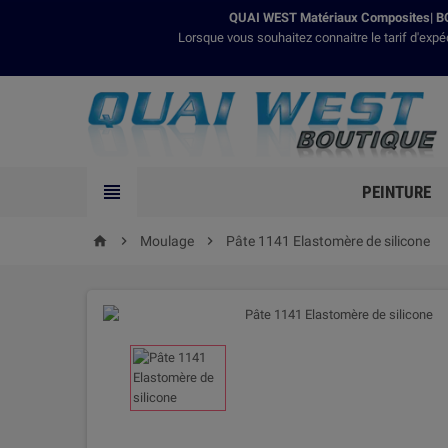
QUAI WEST Matériaux Composites| BO
Lorsque vous souhaitez connaitre le tarif d'expé

PEINTURE

Moulage

Pâte 1141 Elastomère de silicone
home