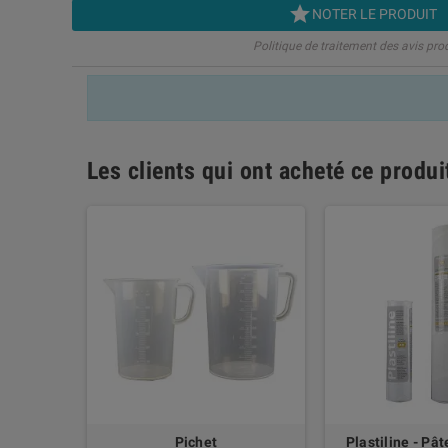

NOTER LE PRODUIT
Politique de traitement des avis pro
Les clients qui ont acheté ce produ
e
Pichet
Plastiline - Pâ