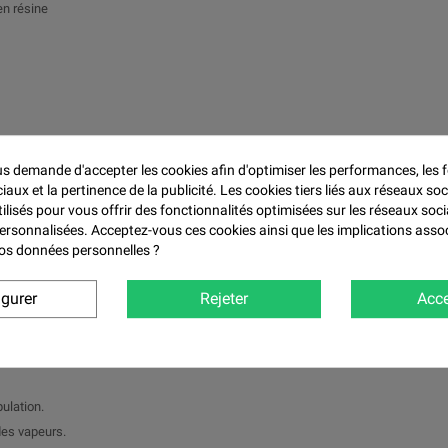

 en résine
 demande d'accepter les cookies afin d'optimiser les performances, les f
ir ou d'humidité, démoulage facile.
aux et la pertinence de la publicité. Les cookies tiers liés aux réseaux soc
tilisés pour vous offrir des fonctionnalités optimisées sur les réseaux soci
personnalisées. Acceptez-vous ces cookies ainsi que les implications asso
 vos données personnelles ?
pres et sèches.
e 1:1 en poids.
igurer
Rejeter
Acce
couverture uniforme et en pressant pour capturer les détails.
e démouler.
pulation.
 des vapeurs.