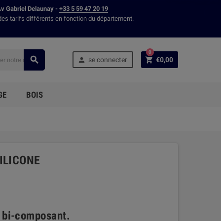
Av Gabriel Delaunay -
+33 5 59 47 20 19
des tarifs différents en fonction du département.
0



se connecter
€0,00
GE
BOIS
ILICONE
e bi-composant.