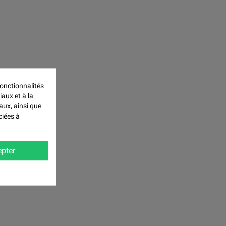
onctionnalités
iaux et à la
aux, ainsi que
ciées à
pter