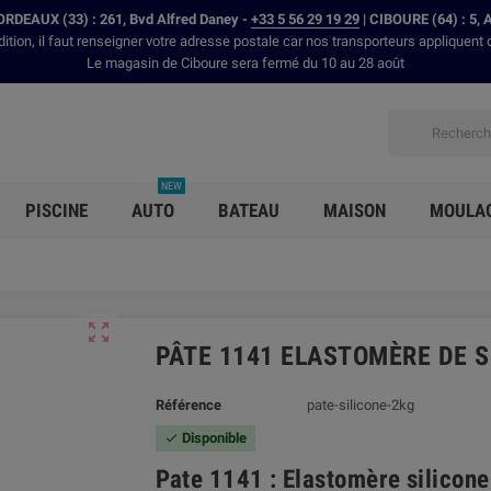
RDEAUX (33) : 261, Bvd Alfred Daney -
+33 5 56 29 19 29
| CIBOURE (64) : 5, 
dition, il faut renseigner votre adresse postale car nos transporteurs appliquent 
Le magasin de Ciboure sera fermé du 10 au 28 août
NEW
PISCINE
AUTO
BATEAU
MAISON
MOULA

PÂTE 1141 ELASTOMÈRE DE S
Référence
pate-silicone-2kg
Disponible

Pate 1141 : Elastomère silicon