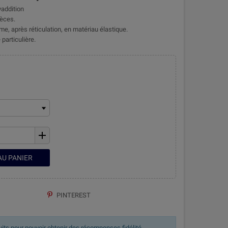
yaddition
ièces.
me, après réticulation, en matériau élastique.
particulière.
add
AU PANIER
PINTEREST
uits pour pouvoir obtenir des récompenses fidélité.