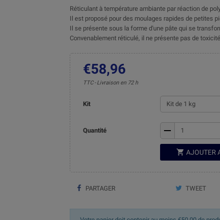
Réticulant à température ambiante par réaction de pol
Il est proposé pour des moulages rapides de petites p
Il se présente sous la forme d'une pâte qui se transfor
Convenablement réticulé, il ne présente pas de toxicité 
€58,96
TTC
Livraison en 72 h
Kit
remove
Quantité

AJOUTER 
PARTAGER
TWEET
Votre panier doit contenir au moins €50,00 de prod