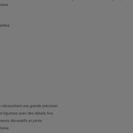
anaux.
arties.
)
ls nécessitant une grande précision
et figurines avec des détails fins
ments décoratifs et joints
résine