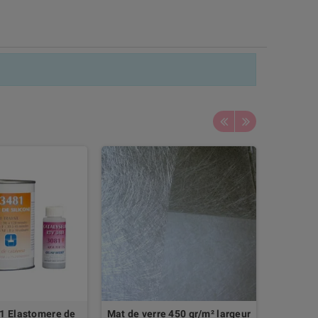
1 Elastomere de
Mat de verre 450 gr/m² largeur
Mastic p