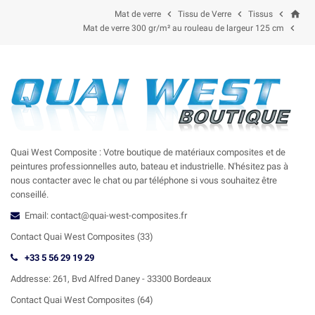
home



Mat de verre
Tissu de Verre
Tissus

Mat de verre 300 gr/m² au rouleau de largeur 125 cm
Quai West Composite : Votre boutique de matériaux composites et de
peintures professionnelles auto, bateau et industrielle. N'hésitez pas à
nous contacter avec le chat ou par téléphone si vous souhaitez être
conseillé.
Email: contact@quai-west-composites.fr
Contact Quai West Composites (33)
+33 5 56 29 19 29
Addresse:
261, Bvd Alfred Daney - 33300 Bordeaux
Contact
Quai West Composites (64)