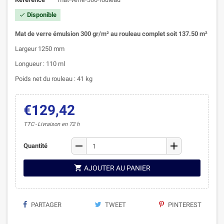
Disponible

Mat de verre émulsion 300 gr/m² au rouleau complet soit 137.50 m²
Largeur 1250 mm
Longueur : 110 ml
Poids net du rouleau : 41 kg
€129,42
TTC
Livraison en 72 h
remove
add
Quantité

AJOUTER AU PANIER
PARTAGER
TWEET
PINTEREST