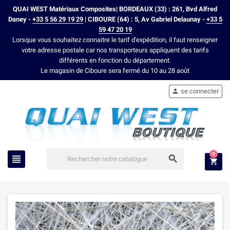
QUAI WEST Matériaux Composites| BORDEAUX (33) : 261, Bvd Alfred
Daney -
+33 5 56 29 19 29
| CIBOURE (64) : 5, Av Gabriel Delaunay -
+33 5
59 47 20 19
Lorsque vous souhaitez connaitre le tarif d'expédition, il faut renseigner
votre adresse postale car nos transporteurs appliquent des tarifs
différents en fonction du département.
Le magasin de Ciboure sera fermé du 10 au 28 août
se connecter

0


