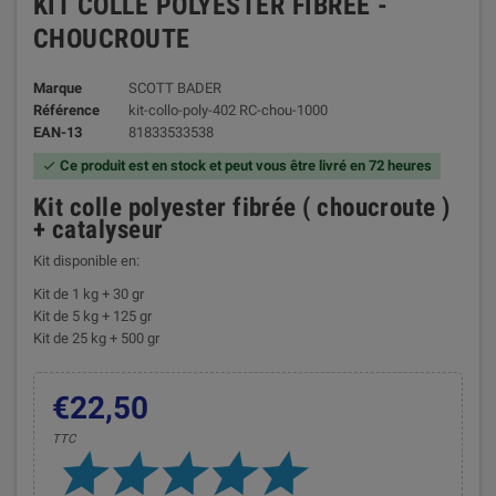
KIT COLLE POLYESTER FIBREE -
CHOUCROUTE
Marque
SCOTT BADER
Référence
kit-collo-poly-402 RC-chou-1000
EAN-13
81833533538
Ce produit est en stock et peut vous être livré en 72 heures

Kit colle polyester fibrée ( choucroute )
+ catalyseur
Kit disponible en:
Kit de 1 kg + 30 gr
Kit de 5 kg + 125 gr
Kit de 25 kg + 500 gr
€22,50
TTC