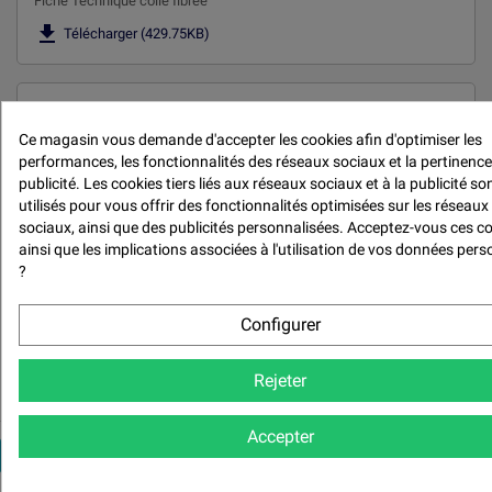
Fiche Technique colle fibrée

Télécharger (429.75KB)
FDS COLLE FIBREE
Ce magasin vous demande d'accepter les cookies afin d'optimiser les
Fiche de Données de Sécurité Colle Fibrée
performances, les fonctionnalités des réseaux sociaux et la pertinence

Télécharger (214.44KB)
publicité. Les cookies tiers liés aux réseaux sociaux et à la publicité so
utilisés pour vous offrir des fonctionnalités optimisées sur les réseaux
sociaux, ainsi que des publicités personnalisées. Acceptez-vous ces c
ainsi que les implications associées à l'utilisation de vos données pers
Avis (2)
?
Avis (2) -

Configurer
Modération des avis

Rejeter
Accepter

NOTER LE PRODUIT
Politique de traitement des avis