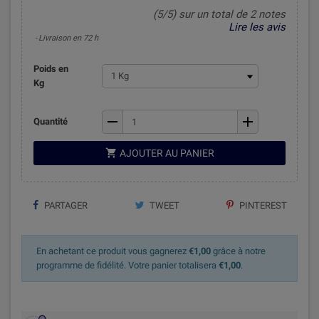
(5/5) sur un total de 2 notes
Lire les avis
Livraison en 72 h
Poids en
Kg
remove
add
Quantité

AJOUTER AU PANIER
PARTAGER
TWEET
PINTEREST
En achetant ce produit vous gagnerez
€1,00
grâce à notre
programme de fidélité. Votre panier totalisera
€1,00
.