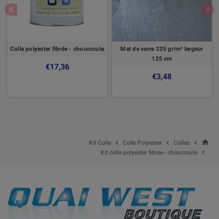
Colle polyester fibrée - choucroute
Mat de verre 225 gr/m² largeur
125 cm
€17,36
€3,48
home



Kit Colle
Colle Polyester
Colles

Kit colle polyester fibree - choucroute