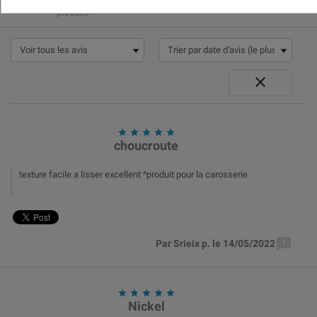
produits






choucroute
texture facile a lisser excellent ^produit pour la carosserie

Par Srieix p. le 14/05/2022





Nickel