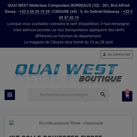
QUAI WEST Matériaux Composites| BORDEAUX (33) : 261, Bvd Alfred
Daney -
+33 5 56 29 19 29
| CIBOURE (64) : 5, Av Gabriel Delaunay -
+33 5
59 47 20 19
Lorsque vous souhaitez connaitre le tarif d'expédition, il faut renseigner
votre adresse postale car nos transporteurs appliquent des tarifs
différents en fonction du département.
Le magasin de Ciboure sera fermé du 10 au 28 août
se connecter

0


