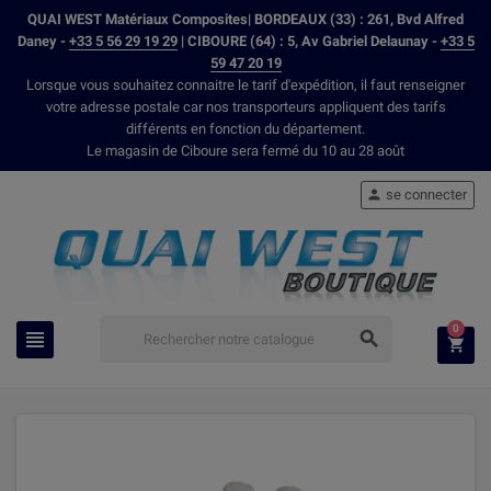
QUAI WEST Matériaux Composites| BORDEAUX (33) : 261, Bvd Alfred
Daney -
+33 5 56 29 19 29
| CIBOURE (64) : 5, Av Gabriel Delaunay -
+33 5
59 47 20 19
Lorsque vous souhaitez connaitre le tarif d'expédition, il faut renseigner
votre adresse postale car nos transporteurs appliquent des tarifs
différents en fonction du département.
Le magasin de Ciboure sera fermé du 10 au 28 août
se connecter

0


