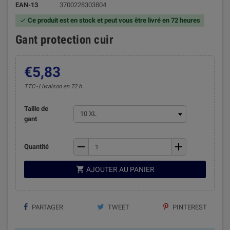
EAN-13
3700228303804
Ce produit est en stock et peut vous être livré en 72 heures

Gant protection cuir
€5,83
TTC
Livraison en 72 h
Taille de
gant
remove
add
Quantité

AJOUTER AU PANIER
PARTAGER
TWEET
PINTEREST