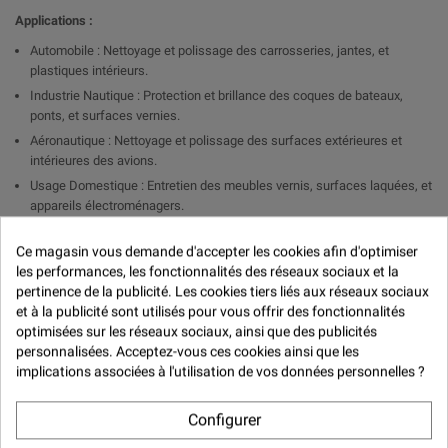

Applications :
Automobile : Nettoyage et polissage des carrosseries, jantes, et
plastiques intérieurs.
Industrie Nautique : Protection et brillance des coques de bateaux,
ponts, et surfaces vernies.
Aéronautique : Nettoyage et polissage des surfaces extérieures et
intérieures des avions.
Usage Domestique : Entretien des meubles vernis, surfaces laquées, et
appareils électroménagers.
Avantages :
Ce magasin vous demande d'accepter les cookies afin d'optimiser
les performances, les fonctionnalités des réseaux sociaux et la
Nettoyage et Finition en Un : Élimine les saletés tout en laissant une
pertinence de la publicité. Les cookies tiers liés aux réseaux sociaux
surface lisse et protégée.
et à la publicité sont utilisés pour vous offrir des fonctionnalités
Brillance Durable : Laisse un fini brillant et résistant aux intempéries, à
optimisées sur les réseaux sociaux, ainsi que des publicités
la poussière et à l'eau.
personnalisées. Acceptez-vous ces cookies ainsi que les
Facilité d’Application : S'applique facilement avec un chiffon doux, sans
implications associées à l'utilisation de vos données personnelles ?
nécessiter de matériel spécial.
Polyvalence : Convient à de nombreuses surfaces, offrant une solution
Configurer
de nettoyage tout-en-un.