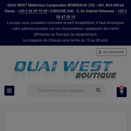
QUAI WEST Matériaux Composites| BORDEAUX (33) : 261, Bvd Alfred
Daney -
+33 5 56 29 19 29
| CIBOURE (64) : 5, Av Gabriel Delaunay -
+33 5
59 47 20 19
Lorsque vous souhaitez connaitre le tarif d'expédition, il faut renseigner
votre adresse postale car nos transporteurs appliquent des tarifs
différents en fonction du département.
Le magasin de Ciboure sera fermé du 10 au 28 août
se connecter

0


