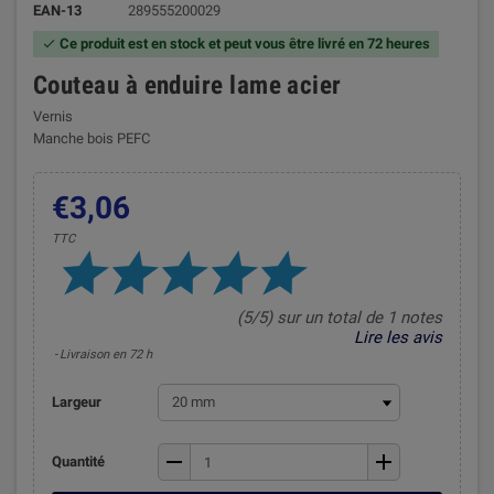
EAN-13
289555200029
Ce produit est en stock et peut vous être livré en 72 heures

Couteau à enduire lame acier
Vernis
Manche bois PEFC
€3,06
TTC
(5/5) sur un total de 1 notes
Lire les avis
Livraison en 72 h
Largeur
remove
add
Quantité