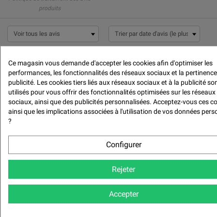
produits

Ce magasin vous demande d'accepter les cookies afin d'optimiser les
performances, les fonctionnalités des réseaux sociaux et la pertinence
publicité. Les cookies tiers liés aux réseaux sociaux et à la publicité so





utilisés pour vous offrir des fonctionnalités optimisées sur les réseaux
Incontournable
sociaux, ainsi que des publicités personnalisées. Acceptez-vous ces c
ainsi que les implications associées à l'utilisation de vos données pers
Bon produit !
?
Configurer

Par Patrick G. le 10/11/2021
Rejeter
Accepter

VOIR PLUS