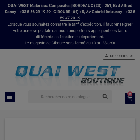
QUAI WEST Matériaux Composites| BORDEAUX (33) : 261, Bvd Alfred
Daney -
+33 5 56 29 19 29
| CIBOURE (64) : 5, Av Gabriel Delaunay -
+33 5
59 47 20 19
Lorsque vous souhaitez connaitre le tarif d'expédition, il faut renseigner
votre adresse postale car nos transporteurs appliquent des tarifs
différents en fonction du département.
Le magasin de Ciboure sera fermé du 10 au 28 août
se connecter

0


