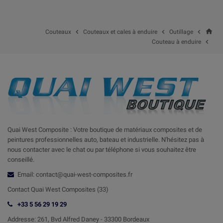
home



Couteaux
Couteaux et cales à enduire
Outillage

Couteau à enduire
Quai West Composite : Votre boutique de matériaux composites et de
peintures professionnelles auto, bateau et industrielle. N'hésitez pas à
nous contacter avec le chat ou par téléphone si vous souhaitez être
conseillé.
Email: contact@quai-west-composites.fr
Contact Quai West Composites (33)
+33 5 56 29 19 29
Addresse:
261, Bvd Alfred Daney - 33300 Bordeaux