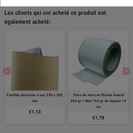
Les clients qui ont acheté ce produit ont
également acheté:
Feuilles abrasives à sec 230 x 280
Tissu de verre en Ruban biaxial
mm
400 gr + Mat 150 gr de largeur 10
cm
€1,13
€1,78