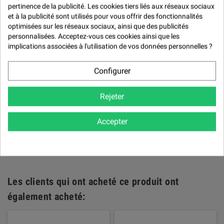

Avis (0)
pertinence de la publicité. Les cookies tiers liés aux réseaux sociaux
et à la publicité sont utilisés pour vous offrir des fonctionnalités
Avis (0) -

optimisées sur les réseaux sociaux, ainsi que des publicités
personnalisées. Acceptez-vous ces cookies ainsi que les
Modération des avis
implications associées à l'utilisation de vos données personnelles ?

Configurer

NOTER LE PRODUIT
Rejeter
Politique de traitement des avis
produits
Accepter
Il n'y a pas encore d'avis pour ce produit.
Les clients qui ont acheté ce produit ont
également acheté: