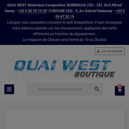
QUAI WEST Matériaux Composites| BORDEAUX (33) : 261, Bvd Alfred
Daney -
+33 5 56 29 19 29
| CIBOURE (64) : 5, Av Gabriel Delaunay -
+33 5
59 47 20 19
Lorsque vous souhaitez connaitre le tarif d'expédition, il faut renseigner
votre adresse postale car nos transporteurs appliquent des tarifs
différents en fonction du département.
Le magasin de Ciboure sera fermé du 10 au 28 août
se connecter

0


