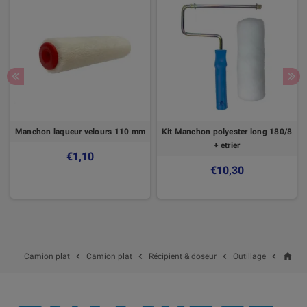
Manchon laqueur velours 110 mm
Kit Manchon polyester long 180/8
+ etrier
€1,10
€10,30
home




Camion plat
Camion plat
Récipient & doseur
Outillage