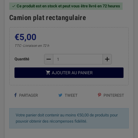
Ce produit est en stock et peut vous être livré en 72 heures

Camion plat rectangulaire
€5,00
TTC
Livraison en 72 h
remove
add
Quantité

AJOUTER AU PANIER
PARTAGER
TWEET
PINTEREST
Votre panier doit contenir au moins €50,00 de produits pour
pouvoir obtenir des récompenses fidélité.