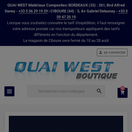
QUAI WEST Matériaux Composites| BORDEAUX (33) : 261, Bvd Alfred
Daney -
+33 5 56 29 19 29
| CIBOURE (64) : 5, Av Gabriel Delaunay -
+33 5
59 47 20 19
Lorsque vous souhaitez connaitre le tarif d'expédition, il faut renseigner
votre adresse postale car nos transporteurs appliquent des tarifs
différents en fonction du département.
Le magasin de Ciboure sera fermé du 10 au 28 août
se connecter

0


