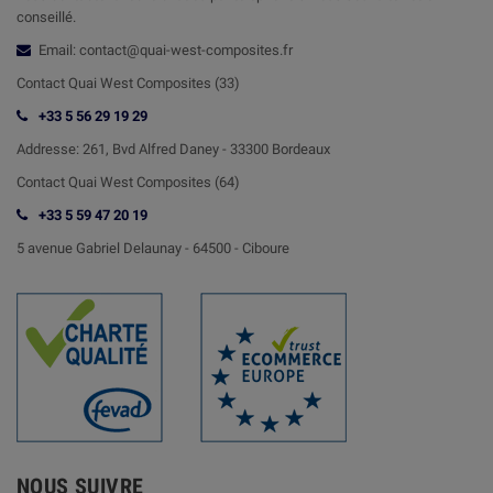
conseillé.
Email: contact@quai-west-composites.fr
Contact Quai West Composites (33)
+33 5 56 29 19 29
Addresse:
261, Bvd Alfred Daney - 33300 Bordeaux
Contact
Quai West Composites (64)
+33 5 59 47 20 19
5 avenue Gabriel Delaunay -
64500 - Ciboure
NOUS SUIVRE