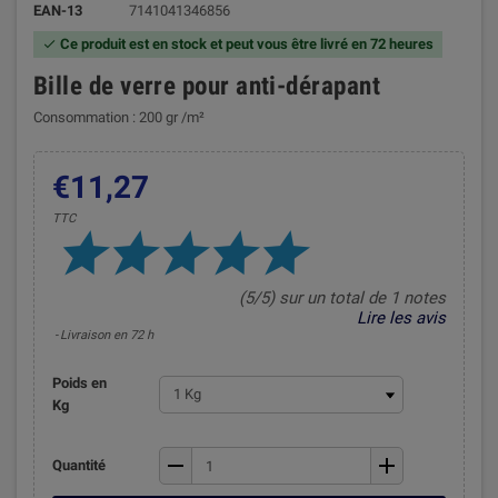
EAN-13
7141041346856
Ce produit est en stock et peut vous être livré en 72 heures

Bille de verre pour anti-dérapant
Consommation : 200 gr /m²
€11,27
TTC
(5/5) sur un total de 1 notes
Lire les avis
Livraison en 72 h
Poids en
Kg
remove
add
Quantité