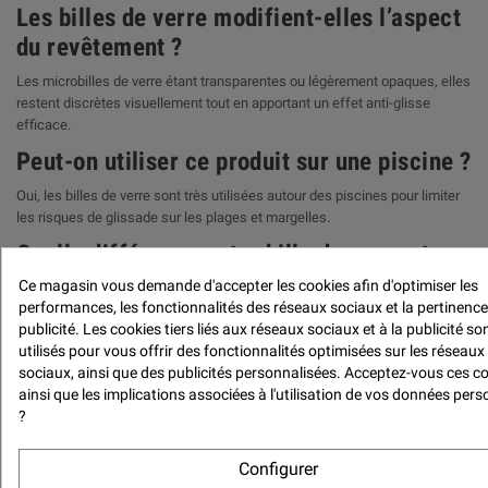
Les billes de verre modifient-elles l’aspect
du revêtement ?
Les microbilles de verre étant transparentes ou légèrement opaques, elles
restent discrètes visuellement tout en apportant un effet anti-glisse
efficace.
Peut-on utiliser ce produit sur une piscine ?
Oui, les billes de verre sont très utilisées autour des piscines pour limiter
les risques de glissade sur les plages et margelles.
Quelle différence entre bille de verre et
silice anti-dérapante ?
Ce magasin vous demande d'accepter les cookies afin d'optimiser les
performances, les fonctionnalités des réseaux sociaux et la pertinence
Les billes de verre offrent généralement un rendu plus discret et moins
publicité. Les cookies tiers liés aux réseaux sociaux et à la publicité so
agressif au toucher que certaines silices ou charges minérales
utilisés pour vous offrir des fonctionnalités optimisées sur les réseaux
anguleuses.
sociaux, ainsi que des publicités personnalisées. Acceptez-vous ces c
Les billes de verre résistent-elles à l’eau ?
ainsi que les implications associées à l'utilisation de vos données pers
?
Oui, elles présentent une excellente tenue dans les environnements
humides, notamment en nautisme et autour des piscines.
Configurer