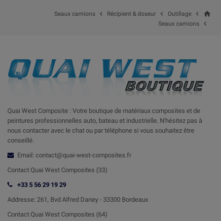
home



Seaux camions
Récipient & doseur
Outillage

Seaux camions
Quai West Composite : Votre boutique de matériaux composites et de
peintures professionnelles auto, bateau et industrielle. N'hésitez pas à
nous contacter avec le chat ou par téléphone si vous souhaitez être
conseillé.
Email: contact@quai-west-composites.fr
Contact Quai West Composites (33)
+33 5 56 29 19 29
Addresse:
261, Bvd Alfred Daney - 33300 Bordeaux
Contact
Quai West Composites (64)