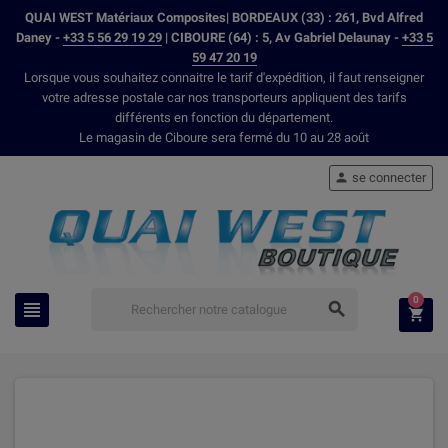
QUAI WEST Matériaux Composites| BORDEAUX (33) : 261, Bvd Alfred
Daney -
+33 5 56 29 19 29
| CIBOURE (64) : 5, Av Gabriel Delaunay -
+33 5
59 47 20 19
Lorsque vous souhaitez connaitre le tarif d'expédition, il faut renseigner
votre adresse postale car nos transporteurs appliquent des tarifs
différents en fonction du département.
Le magasin de Ciboure sera fermé du 10 au 28 août
se connecter

0


