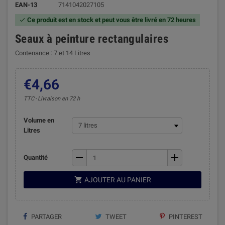
EAN-13
7141042027105
Ce produit est en stock et peut vous être livré en 72 heures

Seaux à peinture rectangulaires
Contenance : 7 et 14 Litres
€4,66
TTC
Livraison en 72 h
Volume en
Litres
remove
add
Quantité

AJOUTER AU PANIER
PARTAGER
TWEET
PINTEREST