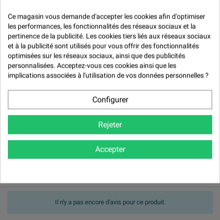

Ce magasin vous demande d'accepter les cookies afin d'optimiser
Description
les performances, les fonctionnalités des réseaux sociaux et la
pertinence de la publicité. Les cookies tiers liés aux réseaux sociaux
Seaux à peinture graduées rectangulaires en 7 L ou 14 L
et à la publicité sont utilisés pour vous offrir des fonctionnalités
optimisées sur les réseaux sociaux, ainsi que des publicités
Avis (0)
personnalisées. Acceptez-vous ces cookies ainsi que les
implications associées à l'utilisation de vos données personnelles ?
Avis (0) -

Modération des avis
Configurer

Rejeter
Accepter

NOTER LE PRODUIT
Politique de traitement des avis
produits
Il n'y a pas encore d'avis pour ce produit.