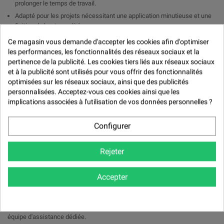

prolonger le temps de travail.
Adapté pour les projets nécessitant une application minutieuse et une
finition de haute qualité.
Idéal pour les travaux de peinture artistique, les revêtements de
Ce magasin vous demande d'accepter les cookies afin d'optimiser
meubles et les projets artisanaux nécessitant une manipulation
les performances, les fonctionnalités des réseaux sociaux et la
précise.
pertinence de la publicité. Les cookies tiers liés aux réseaux sociaux
et à la publicité sont utilisés pour vous offrir des fonctionnalités
Mode d'emploi:
optimisées sur les réseaux sociaux, ainsi que des publicités
personnalisées. Acceptez-vous ces cookies ainsi que les
Mélanger le Retardateur Acryl One avec la résine acrylique selon les
implications associées à l'utilisation de vos données personnelles ?
proportions recommandées.
Appliquer le mélange sur la surface à l'aide d'un pinceau, d'un rouleau
ou d'un pistolet à peinture, en travaillant de manière uniforme.
Configurer
Contrôler le temps de travail en ajustant la quantité de retardateur
ajoutée au mélange, selon les besoins spécifiques du projet.
Rejeter
Laisser sécher complètement selon les conditions ambiantes et les
spécifications du produit.
Accepter
Suivre les instructions spécifiques du fabricant de la résine acrylique
concernant l'utilisation et le dosage du retardateur. Pour des informations
supplémentaires ou des conseils techniques, veuillez contacter notre
équipe d'assistance dédiée.