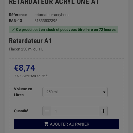
RETARDATEUR ACRYL ONE A1
Référence
retardateur-acryl-one
EAN-13
81833532395
Ce produit est en stock et peut vous être livré en 72 heures

Retardateur A1
Flacon 250 ml ou 1 L
€8,74
TTC
Livraison en 72 h
Volume en
Litres
remove
add
Quantité

AJOUTER AU PANIER