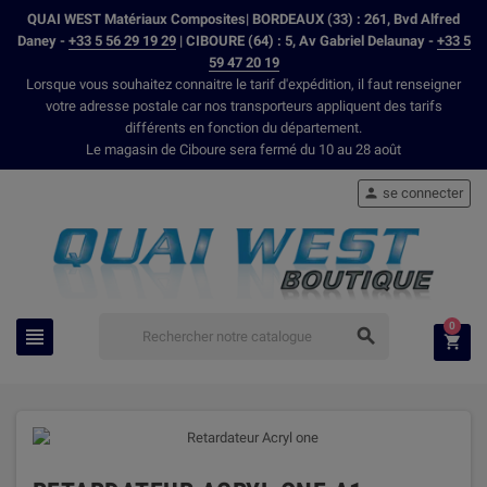
QUAI WEST Matériaux Composites| BORDEAUX (33) : 261, Bvd Alfred
Daney -
+33 5 56 29 19 29
| CIBOURE (64) : 5, Av Gabriel Delaunay -
+33 5
59 47 20 19
Lorsque vous souhaitez connaitre le tarif d'expédition, il faut renseigner
votre adresse postale car nos transporteurs appliquent des tarifs
différents en fonction du département.
Le magasin de Ciboure sera fermé du 10 au 28 août
se connecter

0


