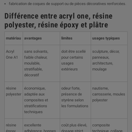
fabrication de coques de support ou de pièces décoratives renforcées.
Différence entre acryl one, résine
polyester, résine époxy et plâtre
matériau
avantages
limites
usages typiques
Acryl
sans solvants,
doit être scellé
sculpture, décor,
One A1
faible chaleur,
pour certains
panneaux,
moulable,
usages
architecture,
stratifiable,
extérieurs
moulage
décoratif
résine
économique,
odeur forte,
nautisme,
polyester
adaptée aux
présence de
carrosserie, moules
composites et
styrène selon
polyester
stratifications
les formulations
techniques
résine
excellente
coût plus élevé,
composite
époxy
adhérence, bonnes
dosage strict,
technique, collage,