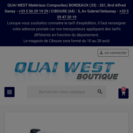
QUAI WEST Matériaux Composites| BORDEAUX (33) : 261, Bvd Alfred
Daney -
+33 5 56 29 19 29
| CIBOURE (64) : 5, Av Gabriel Delaunay -
+33 5
59 47 20 19
Lorsque vous souhaitez connaitre le tarif d'expédition, il faut renseigner
votre adresse postale car nos transporteurs appliquent des tarifs
différents en fonction du département.
Le magasin de Ciboure sera fermé du 10 au 28 août
se connecter

0


