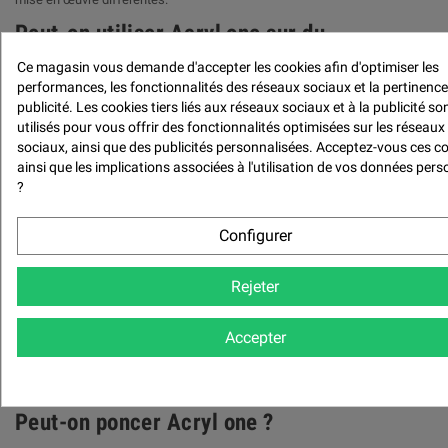
Peut-on utiliser Acryl one sur du
polystyrène ?
Ce magasin vous demande d'accepter les cookies afin d'optimiser les
performances, les fonctionnalités des réseaux sociaux et la pertinence
Oui, Acryl One A1 peut être utilisé pour le revêtement de polystyrène. C’est
publicité. Les cookies tiers liés aux réseaux sociaux et à la publicité so
une application intéressante pour les décors, volumes légers, sculptures,
utilisés pour vous offrir des fonctionnalités optimisées sur les réseaux
maquettes et éléments de scénographie.
sociaux, ainsi que des publicités personnalisées. Acceptez-vous ces c
Peut-on utiliser Acryl one en extérieur ?
ainsi que les implications associées à l'utilisation de vos données pers
?
Oui, Acryl One A1 peut être utilisé en extérieur, mais une protection
adaptée est recommandée lorsque la pièce est exposée à la pluie ou à
Configurer
l’humidité. L’utilisation d’un sealer ou d’une finition de protection permet
d’améliorer la durabilité de l’objet.
Peut-on peindre Acryl one après
Rejeter
durcissement ?
Accepter
Oui, Acryl One A1 peut être peint après durcissement et préparation de
surface. Selon le rendu souhaité, il peut aussi être teinté dans la masse
avec des pigments compatibles.
Peut-on poncer Acryl one ?