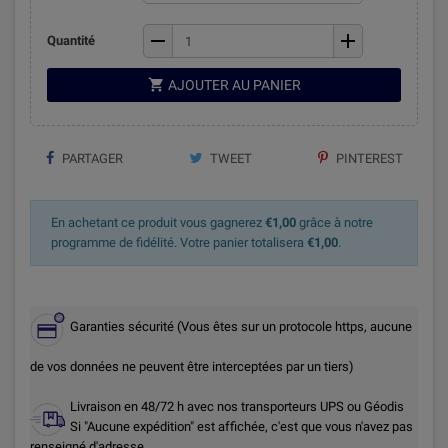
remove
add
Quantité

AJOUTER AU PANIER
PARTAGER
TWEET
PINTEREST
En achetant ce produit vous gagnerez
€1,00
grâce à notre
programme de fidélité. Votre panier totalisera
€1,00
.
Garanties sécurité (Vous êtes sur un protocole https, aucune
de vos données ne peuvent être interceptées par un tiers)
Livraison en 48/72 h avec nos transporteurs UPS ou Géodis
Si "Aucune expédition" est affichée, c'est que vous n'avez pas
renseigné d'adresse.