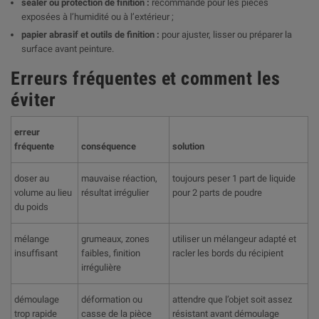
sealer ou protection de finition :
recommandé pour les pièces
exposées à l’humidité ou à l’extérieur ;
papier abrasif et outils de finition :
pour ajuster, lisser ou préparer la
surface avant peinture.
Erreurs fréquentes et comment les
éviter
erreur
fréquente
conséquence
solution
doser au
mauvaise réaction,
toujours peser 1 part de liquide
volume au lieu
résultat irrégulier
pour 2 parts de poudre
du poids
mélange
grumeaux, zones
utiliser un mélangeur adapté et
insuffisant
faibles, finition
racler les bords du récipient
irrégulière
démoulage
déformation ou
attendre que l’objet soit assez
trop rapide
casse de la pièce
résistant avant démoulage