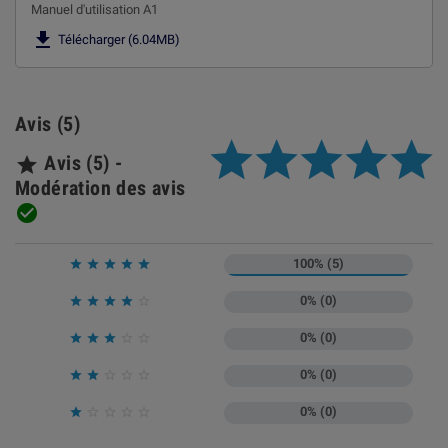
Manuel d'utilisation A1

Télécharger (6.04MB)
Avis (5)
Avis (5) -

Modération des avis

100% (5)





0% (0)





0% (0)





0% (0)





0% (0)




