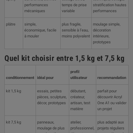
performances
temps de prise
stratification hautes
mécaniques
variable
performances
plâtre
simple,
plus fragile,
moulage simple,
économique, facile
sensible à l’eau,
décoration
à mouler
moins polyvalent
intérieure,
prototypes
Quel kit choisir entre 1,5 kg et 7,5 kg
profil
conditionnement
idéal pour
utilisateur
recommandation
kit 1,5 kg
essais, petites
débutant,
parfait pour
pièces, sculpture,
créateur,
découvrir Acryl
décor, prototypes
artisan, test
One A1 ou valider
matière
un projet
kit 7,5 kg
panneaux,
atelier,
plus adapté aux
moulage de plus
professionnel,
projets réguliers