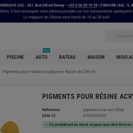
RDEAUX (33) : 261, Bvd Alfred Daney -
+33 5 56 29 19 29
| CIBOURE (64) : 5, 
dition, il faut renseigner votre adresse postale car nos transporteurs appliquent 
Le magasin de Ciboure sera fermé du 10 au 28 août
NEW
PISCINE
AUTO
BATEAU
MAISON
MOULA
Pigments pour résine acrylique en flacon de 250 ml
PIGMENTS POUR RÉSINE ACRY
Référence
pigment-acryl-one-250gr
EAN-13
81833532470
Ce produit est en stock et peut vous être livré en
