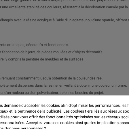

 une excellente stabilité des couleurs, résistant à la décoloration causée par la
langés avec la résine acrylique à l'aide d'un agitateur ou d'une spatule, offrant a
nts artistiques, décoratifs et fonctionnels.
la fabrication de bijoux, de pièces moulées et d'objets décoratifs.
ure, y compris la peinture de meubles et de surfaces.
n remuant constamment jusqu'à obtention de la couleur désirée.
lètement dispersés dans la résine, en veillant à obtenir une couleur uniforme.
u, d'un rouleau ou d'un pulvérisateur, selon les besoins du projet.
uit et les exigences du projet.
 demande d'accepter les cookies afin d'optimiser les performances, les f
s, veuillez contacter notre service clientèle.
aux et la pertinence de la publicité. Les cookies tiers liés aux réseaux soc
tilisés pour vous offrir des fonctionnalités optimisées sur les réseaux soci
personnalisées. Acceptez-vous ces cookies ainsi que les implications asso
 vos données personnelles ?