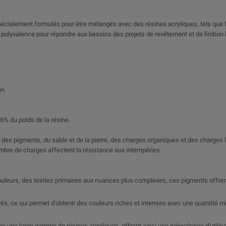
écialement formulés pour être mélangés avec des résines acryliques, tels que la
olyvalence pour répondre aux besoins des projets de revêtement et de finition 
on
6% du poids de la résine.
e des pigments, du sable et de la pierre, des charges organiques et des charges 
nombre de charges affectent la résistance aux intempéries.
uleurs, des teintes primaires aux nuances plus complexes, ces pigments offrent
, ce qui permet d'obtenir des couleurs riches et intenses avec une quantité min
 une large gamme de résines acryliques, offrant ainsi une polyvalence d'utilisati