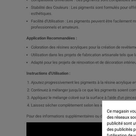
Stabilité des Couleurs : Les pigments sont formulés pour offrir
esthétiques.
Facilité d'Utilisation : Les pigments peuvent être facilement mé
professionnels et amateurs.
Application Recommandées :
Coloration des résines acryliques pour la création de revêteme
Utilisation dans les projets de fabrication artisanale tels que 
Adapté pour les projets de rénovation et de décoration intérie
Instructions d'Utilisation :
Ajoutez progressivement les pigments à la résine acrylique e
Continuez à mélanger jusqu'à ce que les pigments soient comp
Appliquez le mélange coloré sur la surface à l'aide d'un pincea
Laissez sécher complètement selon les spécifications du prod
Ce magasin vous
Pour des informations supplémentaires ou des conseils technique
des réseaux soci
publicité sont u
des publicités 
l'utilisation de