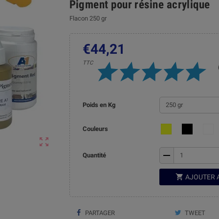
Pigment pour résine acrylique
Flacon 250 gr
€44,21
TTC
Poids en Kg
Couleurs

remove
Quantité

AJOUTER 
PARTAGER
TWEET