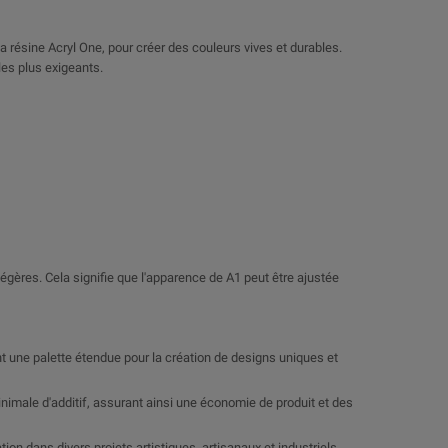
 résine Acryl One, pour créer des couleurs vives et durables.
les plus exigeants.
légères. Cela signifie que l'apparence de A1 peut être ajustée
 une palette étendue pour la création de designs uniques et
imale d'additif, assurant ainsi une économie de produit et des
on dans divers projets artistiques, artisanaux et industriels.