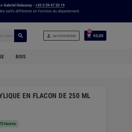
Av Gabriel Delaunay -
+33 5 59 47 20 19
des tarifs différents en fonction du département.
0



se connecter
€0,00
GE
BOIS
LIQUE EN FLACON DE 250 ML
 72 heures