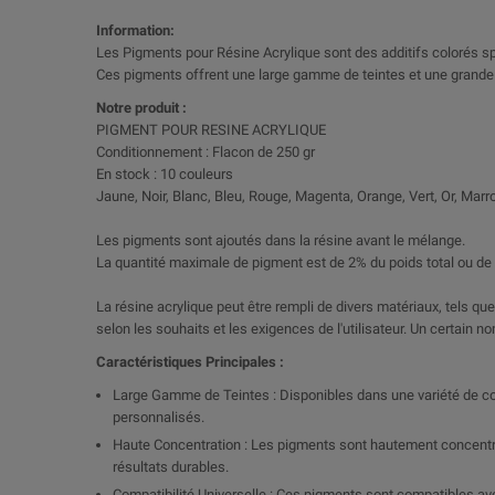
Information:
Les Pigments pour Résine Acrylique sont des additifs colorés sp
Ces pigments offrent une large gamme de teintes et une grande p
Notre produit :
PIGMENT POUR RESINE ACRYLIQUE
Conditionnement : Flacon de 250 gr
En stock : 10 couleurs
Jaune, Noir, Blanc, Bleu, Rouge, Magenta, Orange, Vert, Or, Marr
Les pigments sont ajoutés dans la résine avant le mélange.
La quantité maximale de pigment est de 2% du poids total ou de 
La résine acrylique peut être rempli de divers matériaux, tels qu
selon les souhaits et les exigences de l'utilisateur. Un certain 
Caractéristiques Principales :
Large Gamme de Teintes : Disponibles dans une variété de co
personnalisés.
Haute Concentration : Les pigments sont hautement concentrés
résultats durables.
Compatibilité Universelle : Ces pigments sont compatibles avec