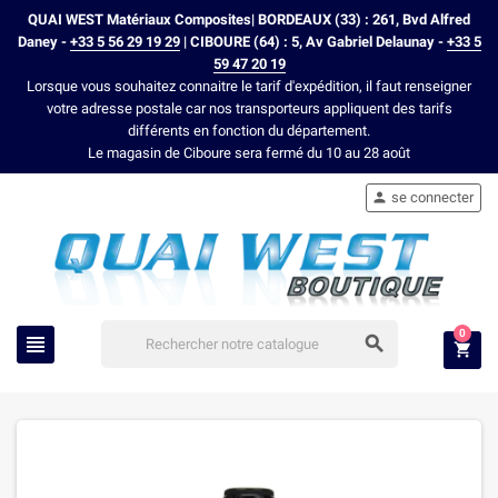
QUAI WEST Matériaux Composites| BORDEAUX (33) : 261, Bvd Alfred
Daney -
+33 5 56 29 19 29
| CIBOURE (64) : 5, Av Gabriel Delaunay -
+33 5
59 47 20 19
Lorsque vous souhaitez connaitre le tarif d'expédition, il faut renseigner
votre adresse postale car nos transporteurs appliquent des tarifs
différents en fonction du département.
Le magasin de Ciboure sera fermé du 10 au 28 août
se connecter

0


