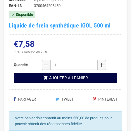
EAN-13
3700464205450
Disponible

Liquide de frein synthétique IGOL 500 ml
€7,58
TTC
Livraison en 72 h
remove
add
Quantité

AJOUTER AU PANIER
PARTAGER
TWEET
PINTEREST
Votre panier doit contenir au moins €50,00 de produits pour
pouvoir obtenir des récompenses fidélité.