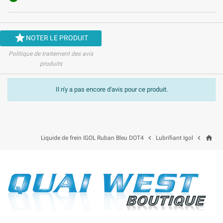

NOTER LE PRODUIT
Politique de traitement des avis
produits
Il n'y a pas encore d'avis pour ce produit.
home


Liquide de frein IGOL Ruban Bleu DOT4
Lubrifiant Igol