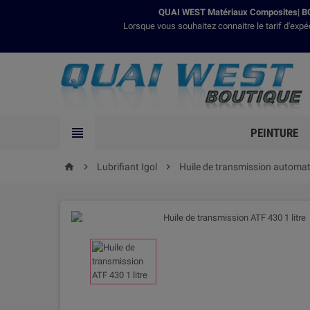
QUAI WEST Matériaux Composites| BO
Lorsque vous souhaitez connaitre le tarif d'expé

PEINTURE

Lubrifiant Igol

Huile de transmission automati
home