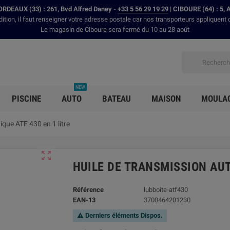
RDEAUX (33) : 261, Bvd Alfred Daney -
+33 5 56 29 19 29
| CIBOURE (64) : 5, 
dition, il faut renseigner votre adresse postale car nos transporteurs appliquent 
Le magasin de Ciboure sera fermé du 10 au 28 août
NEW
PISCINE
AUTO
BATEAU
MAISON
MOULA
que ATF 430 en 1 litre

HUILE DE TRANSMISSION AUT
Référence
lubboite-atf430
EAN-13
3700464201230
Derniers éléments Dispos.
