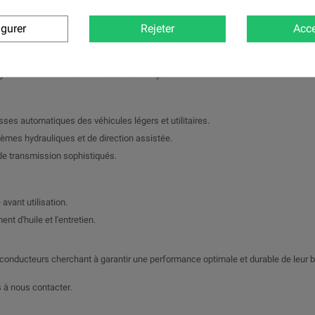
brifiantes même sous des températures élevées, assurant une protection constant
igurer
Rejeter
Acce
olonge la durée de vie de la transmission.
t sans à-coups pour une conduite confortable.
grâce à une formulation résistante à l'oxydation.
ses automatiques des véhicules légers et utilitaires.
tèmes hydrauliques et de direction assistée.
de transmission sophistiqués.
 avant utilisation.
 d'huile et l'entretien.
 conducteurs cherchant à garantir une performance optimale et durable de leur 
 à nous contacter.