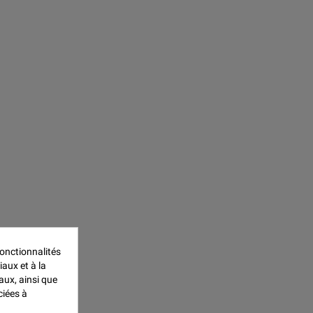
onctionnalités
iaux et à la
aux, ainsi que
ciées à