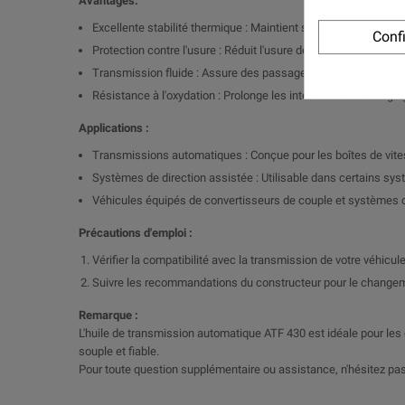
Avantages:
Excellente stabilité thermique : Maintient ses propriétés lu
Conf
Protection contre l'usure : Réduit l'usure des engrenages et pr
Transmission fluide : Assure des passages de vitesse doux e
Résistance à l'oxydation : Prolonge les intervalles de vidange 
Applications :
Transmissions automatiques : Conçue pour les boîtes de vites
Systèmes de direction assistée : Utilisable dans certains sys
Véhicules équipés de convertisseurs de couple et systèmes 
Précautions d'emploi :
Vérifier la compatibilité avec la transmission de votre véhicule
Suivre les recommandations du constructeur pour le changement
Remarque :
L'huile de transmission automatique ATF 430 est idéale pour les
souple et fiable.
Pour toute question supplémentaire ou assistance, n'hésitez pas