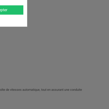
e.
pter
boîte de vitesses automatique, tout en assurant une conduite