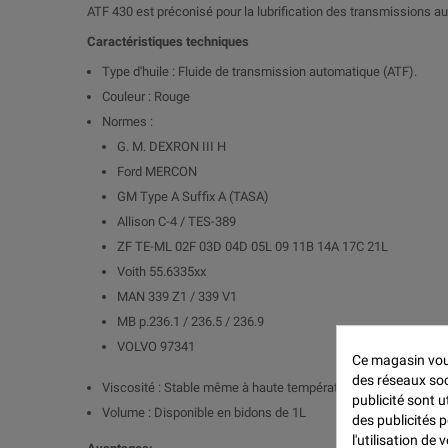
ATF 430 est préconisé pour la lubrification des transmissions a
Caractéristiques techniques
Type d'huile : Fluide de transmission automatique (ATF).
Couleur : Rouge
Normes :
G. M. DEXRON III H
Ford MERCON
GM Type A Suffix A (TASA)
Allison C-4 / TES-389
ZF TE-ML 02F 03D 04D 05L 09 11B 14A 17C 21L
Voith 55.6335xx
MAN 339 Z1 / 339 V1
MB p.236.1 / 236.5 / 236.9
VOLVO 97341
Ce magasin vous
des réseaux soci
Viscosité : Stable même à haute température pour une protec
publicité sont u
Volume : Disponible en bidons de 1L
des publicités 
l'utilisation de