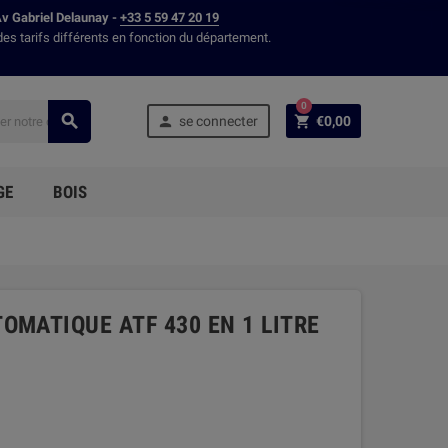
Av Gabriel Delaunay -
+33 5 59 47 20 19
des tarifs différents en fonction du département.
0



se connecter
€0,00
GE
BOIS
OMATIQUE ATF 430 EN 1 LITRE