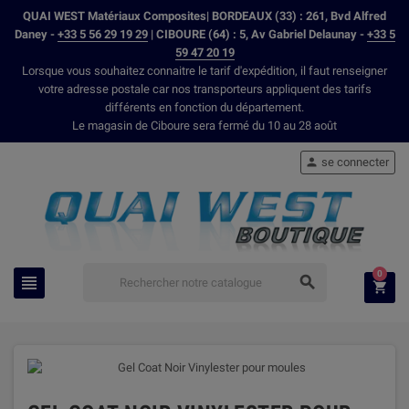
QUAI WEST Matériaux Composites| BORDEAUX (33) : 261, Bvd Alfred
Daney -
+33 5 56 29 19 29
| CIBOURE (64) : 5, Av Gabriel Delaunay -
+33 5
59 47 20 19
Lorsque vous souhaitez connaitre le tarif d'expédition, il faut renseigner
votre adresse postale car nos transporteurs appliquent des tarifs
différents en fonction du département.
Le magasin de Ciboure sera fermé du 10 au 28 août
se connecter

0


