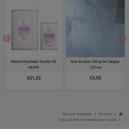
Résine Vinylester Crystic VE
Mat de verre 300 gr/m² largeur
682PA
125 cm
€21,32
€3,92
home


Gel coat Vinylester
Gel Coat

Gel Coat Noir Vinylester pour moules