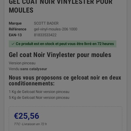
GEL COAT NOIR VINYLESTER POUR
MOULES
Marque
SCOTT BADER
Référence
gel-vinyl-moules-206 1000
EAN-13
81833533422
Ce produit est en stock et peut vous être livré en 72 heures

Gel coat Noir Vinylester pour moules
Version pinceau
Vendu
sans catalyseur
Nous vous proposons ce gelcoat noir en deux
conditionnements:
1 Kg de Gelcoat Noir version pinceau
5 Kg de Gelcoat Noir version pinceau
€25,56
TTC
Livraison en 72 h