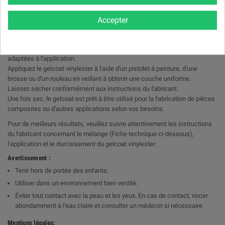
Mode d'Emploi:
Accepter
Préparez la surface du moule en la nettoyant soigneusement et en la
dégraissant.
Assurez-vous que la température ambiante et la surface du moule sont
adaptées à l'application.
Appliquez le gelcoat vinylester à l'aide d'un pistolet à peinture, d'une
brosse ou d'un rouleau en veillant à obtenir une couche uniforme.
Laissez sécher conformément aux instructions du fabricant.
Une fois sec, le gelcoat est prêt à être utilisé pour la fabrication de pièces
composites ou d'autres applications selon vos besoins.
Pour de meilleurs résultats, veuillez suivre attentivement les instructions
du fabricant concernant le mélange (Fiche technique ci-dessous),
l'application et le durcissement du gelcoat vinylester.
Avertissement :
Tenir hors de portée des enfants.
Utiliser dans un environnement bien ventilé.
Éviter tout contact avec la peau et les yeux. En cas de contact, rincer
abondamment à l'eau claire et consulter un médecin si nécessaire.
Mentions légales: