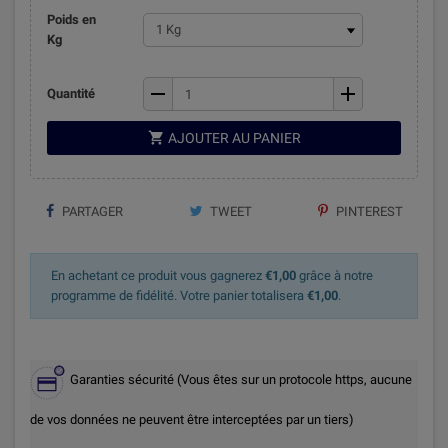
Poids en
Kg
remove
add
Quantité

AJOUTER AU PANIER
PARTAGER
TWEET
PINTEREST
En achetant ce produit vous gagnerez
€1,00
grâce à notre
programme de fidélité. Votre panier totalisera
€1,00
.
Garanties sécurité (Vous êtes sur un protocole https, aucune
de vos données ne peuvent être interceptées par un tiers)