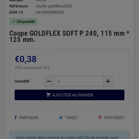
Référence
feuille-goldflex-p240
EAN-13
6416868580839
Disponible

Coupe GOLDFLEX SOFT P 240, 115 mm *
125 mm.
€0,38
TTC
Livraison en 72 h
remove
add
Quantité

AJOUTER AU PANIER
PARTAGER
TWEET
PINTEREST
Votre panier doit contenir au moins €50,00 de produits pour