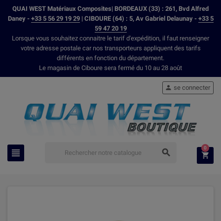
QUAI WEST Matériaux Composites| BORDEAUX (33) : 261, Bvd Alfred
Daney -
+33 5 56 29 19 29
| CIBOURE (64) : 5, Av Gabriel Delaunay -
+33 5
59 47 20 19
Lorsque vous souhaitez connaitre le tarif d'expédition, il faut renseigner
votre adresse postale car nos transporteurs appliquent des tarifs
différents en fonction du département.
Le magasin de Ciboure sera fermé du 10 au 28 août
se connecter

0


