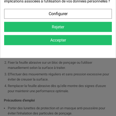

implications associées à l'utilisation de vos données personnelles ?
de peinture.
Ponçage de Métal : Élimination des irrégularités et préparation des
Configurer
surfaces pour une meilleure adhérence des couches suivantes.
Travaux sur Plastique : Lissage des surfaces et préparation avant la
Rejeter
peinture ou le revêtement.
Peintures et Vernis : Élimination des coulures et des imperfections pour
un rendu final impeccable.
Accepter
Mode d'emploi:
Utiliser une coupe pour la finition.
Fixer la feuille abrasive sur un bloc de ponçage ou l'utiliser
manuellement selon la surface à traiter.
Effectuer des mouvements réguliers et sans pression excessive pour
éviter de creuser la surface.
Remplacer la feuille abrasive dès qu’elle montre des signes d'usure
pour maintenir une performance optimale.
Précautions d'emploi
Porter des lunettes de protection et un masque anti-poussière pour
éviter l'inhalation des particules de ponçage.