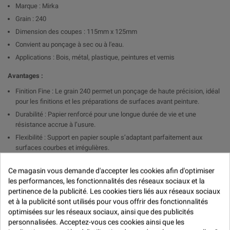
Marque : Mirka
Grain : 240
Dimension des coupes : 115mm x 125mm
Convient au ponçage à sec ou à l'eau.
Applications : Bois, métal, plastique, peintures et vernis
Avantages :
Finition Fine : Le grain 240 permet un ponçage de haute précision, idéal
pour les finitions et les préparations de surfaces avant peinture.
Durabilité : Papier renforcé pour une longue durée de vie et une
résistance accrue à l’usure.
Flexibilité : Support en papier souple s’adaptant parfaitement aux
surfaces courbes et irrégulières.
Performance de Ponçage : Abrasif de haute qualité offrant un excellent
Ce magasin vous demande d'accepter les cookies afin d'optimiser
rendement de ponçage avec une réduction des charges.
les performances, les fonctionnalités des réseaux sociaux et la
Polyvalence : Convient pour une variété de matériaux, y compris le bois,
pertinence de la publicité. Les cookies tiers liés aux réseaux sociaux
le métal et les plastiques.
et à la publicité sont utilisés pour vous offrir des fonctionnalités
optimisées sur les réseaux sociaux, ainsi que des publicités
Applications :
personnalisées. Acceptez-vous ces cookies ainsi que les
Finition de Bois : Préparation de surfaces avant application de vernis ou