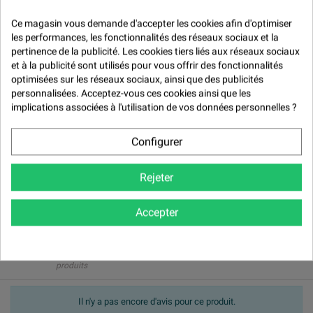

Ce magasin vous demande d'accepter les cookies afin d'optimiser
les performances, les fonctionnalités des réseaux sociaux et la
Description
pertinence de la publicité. Les cookies tiers liés aux réseaux sociaux
et à la publicité sont utilisés pour vous offrir des fonctionnalités
Disque fibre diamètre 180 mm pour meuleuse
optimisées sur les réseaux sociaux, ainsi que des publicités
personnalisées. Acceptez-vous ces cookies ainsi que les
Avis (0)
implications associées à l'utilisation de vos données personnelles ?
Avis (0) -

Configurer
Modération des avis

Rejeter
Accepter

NOTER LE PRODUIT
Politique de traitement des avis
produits
Il n'y a pas encore d'avis pour ce produit.