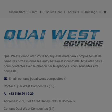
home




Disque fibre 180 mm
Disques Fibre
Abrasifs
Outillage
Quai West Composite : Votre boutique de matériaux composites et de
peintures professionnelles auto, bateau et industrielle. N'hésitez pas à
nous contacter avec le chat ou par téléphone si vous souhaitez être
conseillé.
Email: contact@quai-west-composites.fr
Contact Quai West Composites (33)
+33 5 56 29 19 29
Addresse:
261, Bvd Alfred Daney - 33300 Bordeaux
Contact
Quai West Composites (64)