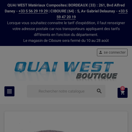
QUAI WEST Matériaux Composites| BORDEAUX (33) : 261, Bvd Alfred
Daney -
+33 5 56 29 19 29
| CIBOURE (64) : 5, Av Gabriel Delaunay -
+33 5
59 47 20 19
Lorsque vous souhaitez connaitre le tarif d'expédition, il faut renseigner
votre adresse postale car nos transporteurs appliquent des tarifs
différents en fonction du département.
Le magasin de Ciboure sera fermé du 10 au 28 août
se connecter

0


