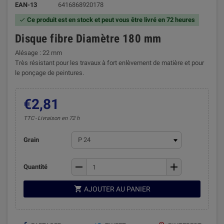
EAN-13
6416868920178
Ce produit est en stock et peut vous être livré en 72 heures

Disque fibre Diamètre 180 mm
Alésage : 22 mm
Très résistant pour les travaux à fort enlèvement de matière et pour
le ponçage de peintures.
€2,81
TTC
Livraison en 72 h
Grain
remove
add
Quantité

AJOUTER AU PANIER