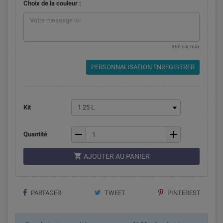
Choix de la couleur :
250 car. max
PERSONNALISATION ENREGISTRER
Kit
remove
add
Quantité

AJOUTER AU PANIER
PARTAGER
TWEET
PINTEREST