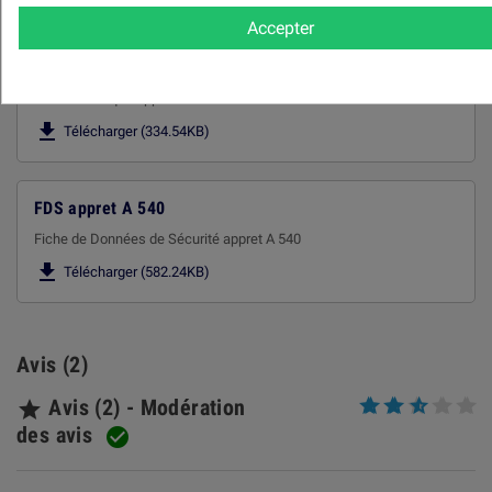
Pièces jointes
Accepter
FT Appret 540
Fiche technique apprêt fillet 540

Télécharger (334.54KB)
FDS appret A 540
Fiche de Données de Sécurité appret A 540

Télécharger (582.24KB)
Avis (2)
Avis (2) - Modération

des avis
