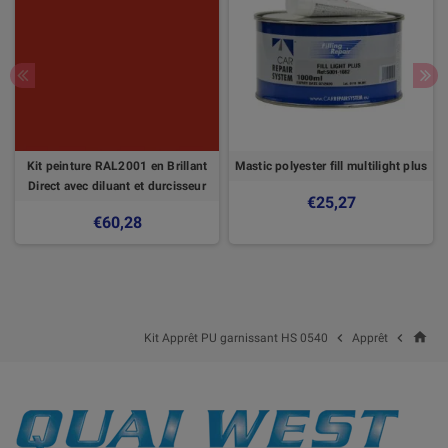
Kit peinture RAL2001 en Brillant
Mastic polyester fill multilight plus
Direct avec diluant et durcisseur
€25,27
€60,28
home


Kit Apprêt PU garnissant HS 0540
Apprêt