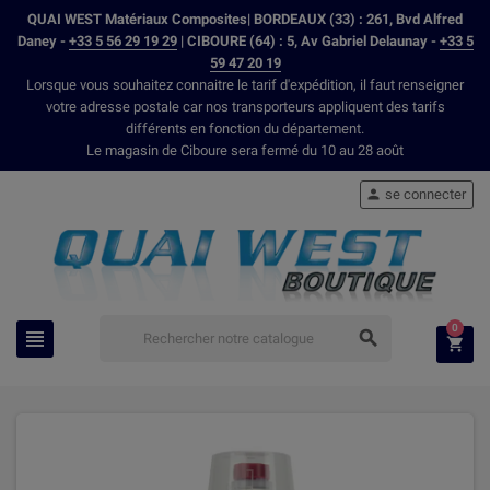
QUAI WEST Matériaux Composites| BORDEAUX (33) : 261, Bvd Alfred
Daney -
+33 5 56 29 19 29
| CIBOURE (64) : 5, Av Gabriel Delaunay -
+33 5
59 47 20 19
Lorsque vous souhaitez connaitre le tarif d'expédition, il faut renseigner
votre adresse postale car nos transporteurs appliquent des tarifs
différents en fonction du département.
Le magasin de Ciboure sera fermé du 10 au 28 août
se connecter

0


