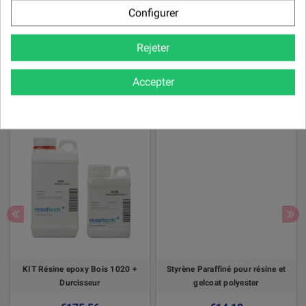
Configurer
Il n'y a pas encore d'avis pour ce produit.
Rejeter
Les clients qui ont acheté ce produit ont
Accepter
également acheté:
KIT Résine epoxy Bois 1020 +
Styrène Paraffiné pour résine et
Durcisseur
gelcoat polyester