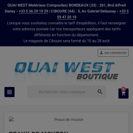
QUAI WEST Matériaux Composites| BORDEAUX (33) : 261, Bvd Alfred
Daney -
+33 5 56 29 19 29
| CIBOURE (64) : 5, Av Gabriel Delaunay -
+33 5
59 47 20 19
Lorsque vous souhaitez connaitre le tarif d'expédition, il faut renseigner
votre adresse postale car nos transporteurs appliquent des tarifs
différents en fonction du département.
Le magasin de Ciboure sera fermé du 10 au 28 août
se connecter

0


