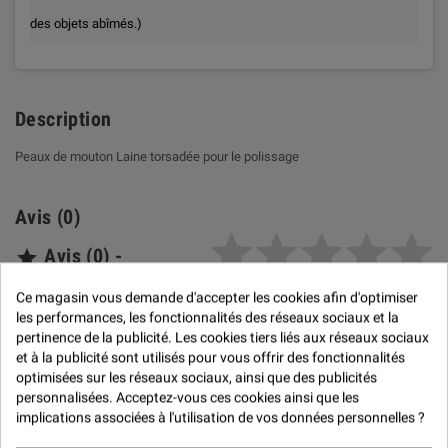

des objets abîmés.)
Description
Peaux de mouton
Laine torsadée pour le polissage
Avis (0)
Avis (0) -

Modération des avis
Ce magasin vous demande d'accepter les cookies afin d'optimiser

les performances, les fonctionnalités des réseaux sociaux et la
pertinence de la publicité. Les cookies tiers liés aux réseaux sociaux
et à la publicité sont utilisés pour vous offrir des fonctionnalités
optimisées sur les réseaux sociaux, ainsi que des publicités

NOTER LE PRODUIT
personnalisées. Acceptez-vous ces cookies ainsi que les
implications associées à l'utilisation de vos données personnelles ?
Politique de traitement des avis
produits