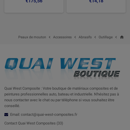
€175,56
€14,18
home




Peaux de mouton
Accessoires
Abrasifs
Outillage
Quai West Composite : Votre boutique de matériaux composites et de
peintures professionnelles auto, bateau et industrielle. N'hésitez pas à
nous contacter avec le chat ou par téléphone si vous souhaitez être
conseillé.
Email: contact@quai-west-composites.fr
Contact Quai West Composites (33)