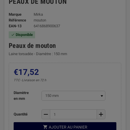
PEAUX DE MOUTON
Marque
Mirka
Référence
mouton
EAN-13
6416868900637
Disponible

Peaux de mouton
Laine torsadée - Diamètre : 150 mm
€17,52
TTC
Livraison en 72 h
Diamètre
en mm
remove
add
Quantité

AJOUTER AU PANIER